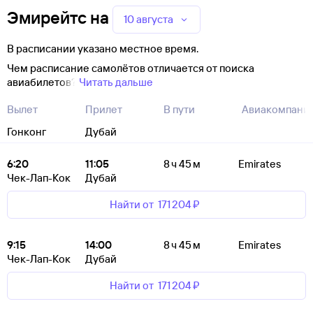
Эмирейтс
на
10 августа
В расписании указано местное время.
Чем расписание самолётов отличается от поиска
авиабилетов?
Читать дальше
Вылет
Прилет
В пути
Авиакомпани
Гонконг
Дубай
6:20
11:05
8 ч 45 м
Emirates
Чек-Лап-Кок
Дубай
Найти от
171 ⁠204 ⁠₽
9:15
14:00
8 ч 45 м
Emirates
Чек-Лап-Кок
Дубай
Найти от
171 ⁠204 ⁠₽