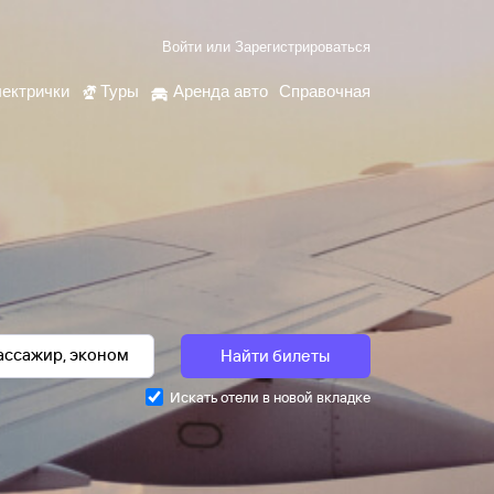
Войти
или
Зарегистрироваться
ектрички
Туры
Аренда авто
Справочная
Найти билеты
Искать отели в новой вкладке