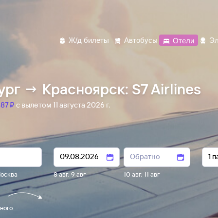
Ж/д билеты
Автобусы
Отели
Эл
рг → Красноярск: S7 Airlines
87 ⁠₽
с вылетом 11 августа 2026 г.
осква
8 авг
,
9 авг
10 авг
,
11 авг
ного