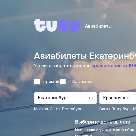
Авиабилеты
Авиабилеты Екатеринбу
Успейте забрать выгодное
предложение от 10 ⁠8
Прямой
С багажом
Москва
,
Санкт-Петербург
Санкт-Петербург
,
М
Выберите день вылета
Или сначала укажите дату обрат
перелета