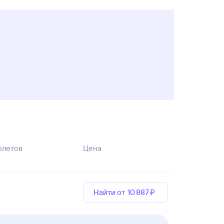
олетов
Цена
Найти от
10 ⁠887 ⁠₽