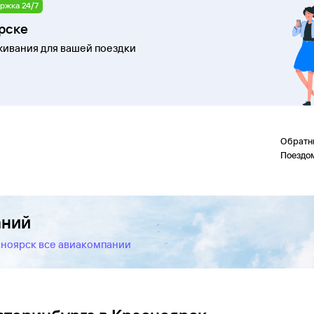
ржка 24/7
ярске
ивания для вашей поездки
Обратн
Поездо
аний
сноярск все авиакомпании