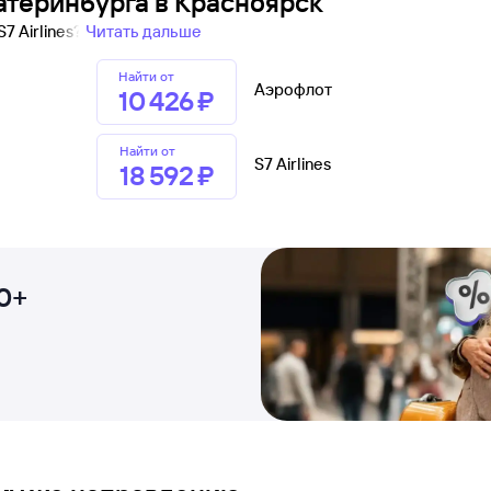
атеринбурга в Красноярск
7 Airlines?
Читать дальше
Найти от
Аэрофлот
10 ⁠426 ⁠₽
Найти от
S7 Airlines
18 ⁠592 ⁠₽
0+