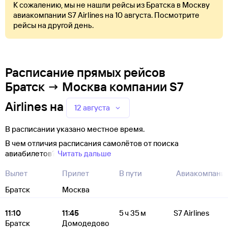
К сожалению, мы не нашли рейсы из Братска в Москву
авиакомпании S7 Airlines на 10 августа. Посмотрите
рейсы на другой день.
Расписание прямых рейсов
Братск → Москва компании S7
Airlines
на
12 августа
В расписании указано местное время.
В чем отличия расписания самолётов от поиска
авиабилетов?
Читать дальше
Вылет
Прилет
В пути
Авиакомпани
Братск
Москва
11:10
11:45
5 ч 35 м
S7 Airlines
Братск
Домодедово