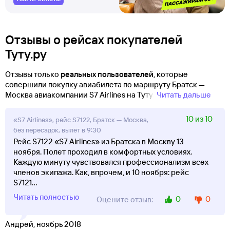
Отзывы о рейсах покупателей
Туту.ру
Отзывы только
реальных пользователей
, которые
совершили покупку авиабилета по маршруту Братск —
Москва авиакомпании S7 Airlines на Туту!
Читать дальше
10 из 10
«S7 Airlines», рейс S7122, Братск — Москва,
без пересадок, вылет в 9:30
Рейс S7122 «S7 Airlines» из Братска в Москву 13
ноября. Полет проходил в комфортных условиях.
Каждую минуту чувствовался профессионализм всех
членов экипажа. Как, впрочем, и 10 ноября: рейс
S7121
...
Читать полностью
0
0
Оцените отзыв:
Андрей, ноябрь 2018