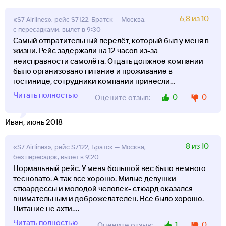
6,8 из 10
«S7 Airlines», рейс S7122, Братск — Москва,
с пересадками, вылет в 9:30
Самый отвратительный перелёт, который был у меня в
жизни. Рейс задержали на 12 часов из-за
неисправности самолёта. Отдать должное компании
было организовано питание и проживание в
гостинице, сотрудники компании принесли
...
Читать полностью
0
0
Оцените отзыв:
Иван, июнь 2018
8 из 10
«S7 Airlines», рейс S7122, Братск — Москва,
без пересадок, вылет в 9:20
Нормальный рейс. У меня большой вес было немного
тесновато. А так все хорошо. Милые девушки
стюардессы и молодой человек- стюард оказался
внимательным и доброжелателен. Все было хорошо.
Питание не ахти.
...
Читать полностью
1
0
Оцените отзыв: