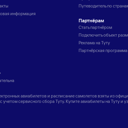
акты
Путеводитель по страна
овая информация
Партнёрам
Стать партнёром
Подключить объект раз
Реклама на Туту
Партнёрская программа
»
ательна
лектронных авиабилетов и расписание самолетов взяты из офици
с учетом сервисного сбора Туту. Купите авиабилеты на Туту и 