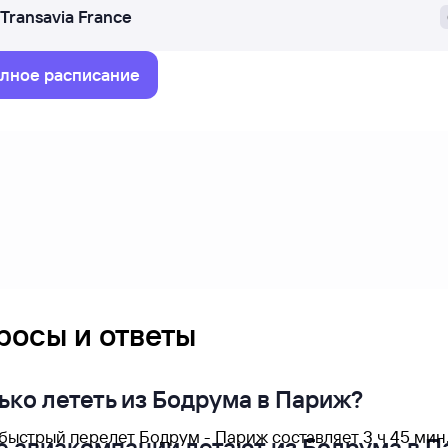
Transavia France
лное расписание
росы и ответы
ько лететь из Бодрума в Париж?
быстрый перелет Бодрум - Париж составляет 3 ч 45 мин
е авиакомпании летают из Бодрума в 