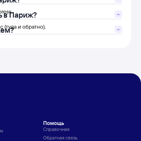
ress.
ь в Париж?
 (туда и обратно).
жем?
Помощь
Справочная
ты
Обратная связь