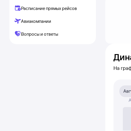
Расписание прямых рейсов
Авиакомпании
Вопросы и ответы
Дин
На гра
каким 
по кли
Авг
На граф
А
авиабил
Если ни
полност