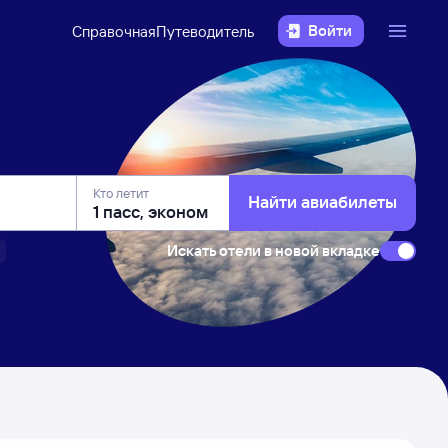
Войти
Справочная
Путеводитель
Кто летит
Найти авиабилеты
Искать отели в новой вкладке