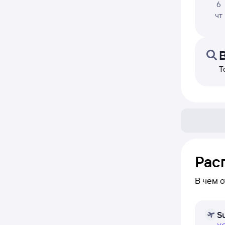
6
чт
Т
Рас
В чем 
В расп
S
день — 