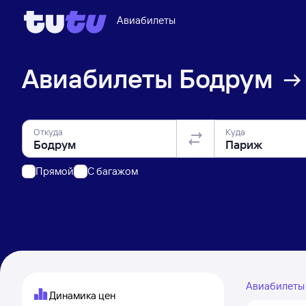
Авиабилеты
Авиабилеты
Бодрум
Откуда
Куда
Прямой
C багажом
Авиабилет
Динамика цен