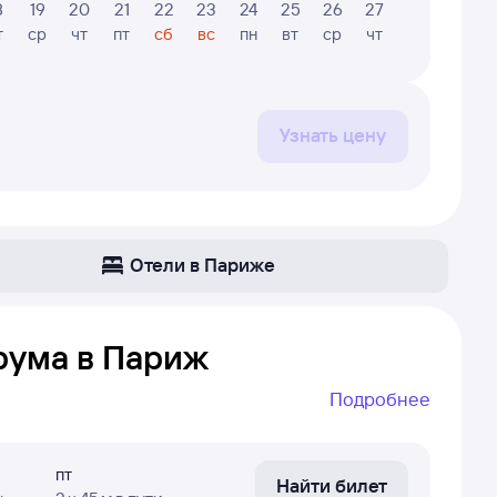
8
19
20
21
22
23
24
25
26
27
28
29
т
ср
чт
пт
сб
вс
пн
вт
ср
чт
пт
сб
Узнать цену
Отели в Париже
рума в Париж
Подробнее
 — Париж. Даже если самолёт летает не каждый
т сложно найти рейс без пересадок, если он не
пт
Найти билет