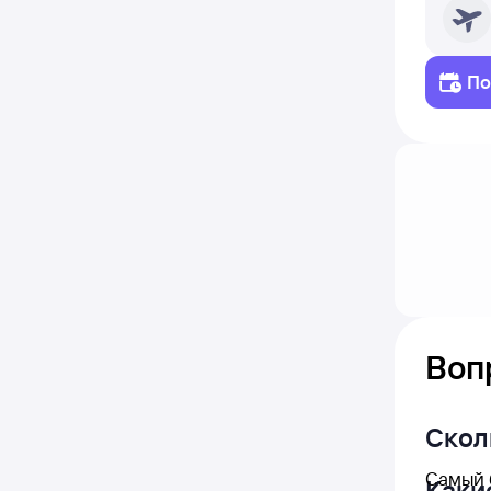
По
Воп
Скол
Самый 
Каки