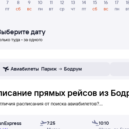
7
8
9
10
11
12
13
14
15
16
17
1
пт
сб
вс
пн
вт
ср
чт
пт
сб
вс
пн
в
Выберите дату
олько туда • за одного
Авиабилеты
Париж
Бодрум
писание прямых рейсов из Бод
отличия расписания от поиска авиабилетов?
исании вы можете увидеть
только прямые рейсы
Бодрум
unExpress
вы сможете его увидеть (при поиске авиабилетов бывае
7:25
10:10