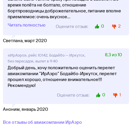
время полёта не болтало, отношение
бортпроводницы доброжелательное, питание вполне
приемлемое: очень вкусное
...
Читать полностью
0
2
Оцените отзыв:
Светлана, март 2020
8,3 из 10
«ИрАэро», рейс IO142, Бодайбо — Иркутск,
без пересадок, вылет в 9:40
Добрый день, хочу положительно оценить перелет
авиакомпании "ИрАэро" Бодайбо-Иркутск, перелет
прошел хорошо, отношение внимательное!!!
Рекомендую!
0
1
Оцените отзыв:
Аноним, январь 2020
Все отзывы об авиакомпании ИрАэро