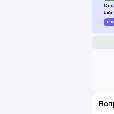
Отел
Выбир
Выб
Воп