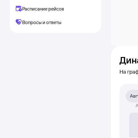
Расписание рейсов
Вопросы и ответы
Дин
На гра
видно,
по кли
Авг
На граф
А
авиабил
Если ни
полност