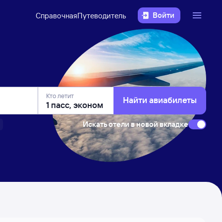
Войти
Справочная
Путеводитель
Кто летит
Найти авиабилеты
Искать отели в новой вкладке