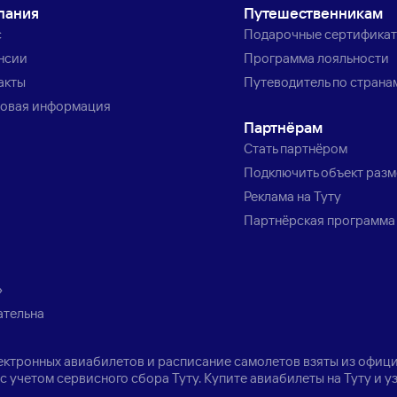
пания
Путешественникам
с
Подарочные сертифика
нсии
Программа лояльности
акты
Путеводитель по страна
овая информация
Партнёрам
Стать партнёром
Подключить объект раз
Реклама на Туту
Партнёрская программа
»
ательна
лектронных авиабилетов и расписание самолетов взяты из офици
с учетом сервисного сбора Туту. Купите авиабилеты на Туту и 