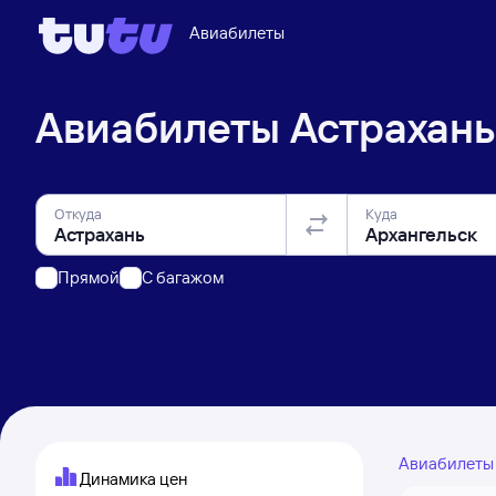
Авиабилеты
Авиабилеты
Астрахань
Откуда
Куда
Прямой
C багажом
Авиабилет
Динамика цен