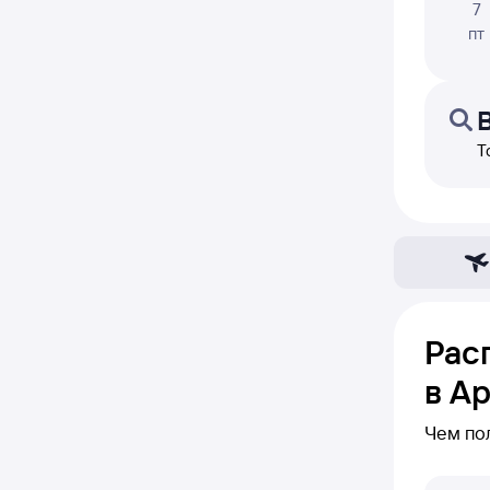
7
пт
Т
Рас
в А
Чем по
В этом 