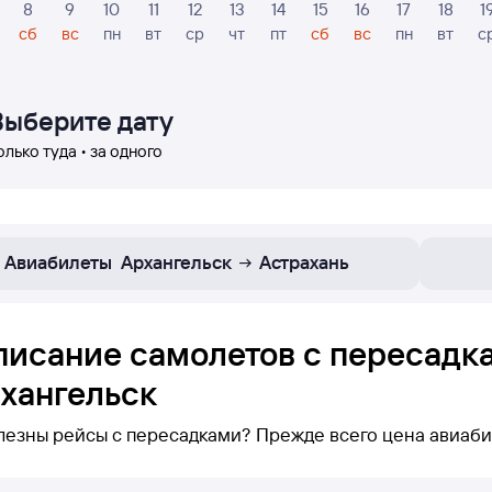
8
9
10
11
12
13
14
15
16
17
18
1
сб
вс
пн
вт
ср
чт
пт
сб
вс
пн
вт
с
Выберите дату
олько туда • за одного
Авиабилеты
Архангельск
Астрахань
писание самолетов с пересадк
рхангельск
лезны рейсы с пересадками? Прежде всего цена авиаби
блокеотображаются только рейсы с пересадками по маршруту Ас