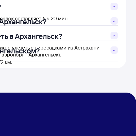
?
адок составляет 6 ч 20 мин.
 Архангельск?
ть в Архангельск?
ожно улететь с пересадками из Астрахани
ангельском?
аэропорт - Архангельск).
2 км.