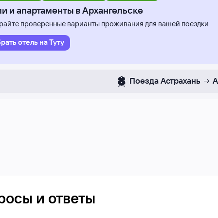
и и апартаменты в Архангельске
айте проверенные варианты проживания для вашей поездки
рать отель на Туту
Поезда
Астрахань
А
росы и ответы