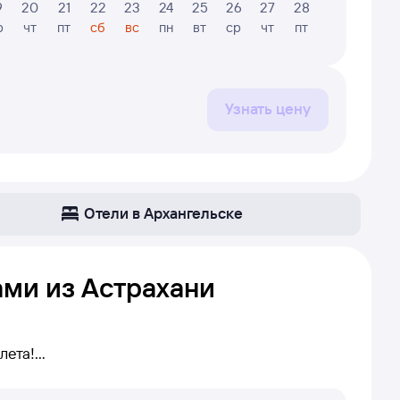
9
20
21
22
23
24
25
26
27
28
29
30
р
чт
пт
сб
вс
пн
вт
ср
чт
пт
сб
вс
Узнать цену
Отели в Архангельске
ами из Астрахани
лета!
трахань — Архангельск. Если прямых