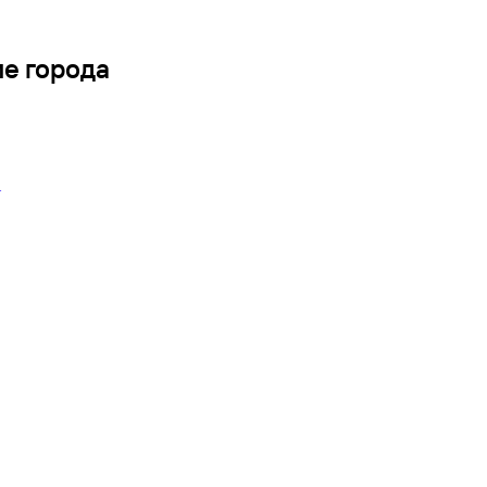
ие города
г