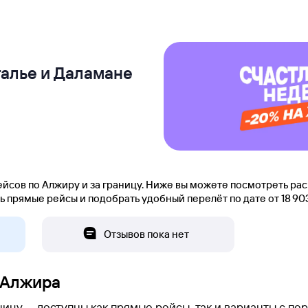
талье и Даламане
йсов по Алжиру и за границу. Ниже вы можете посмотреть рас
прямые рейсы и подобрать удобный перелёт по дате от 18 ⁠903 
Отзывов пока нет
 Алжира
ницу — доступны как прямые рейсы, так и варианты с пе