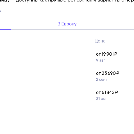
е даты, то лучше купить авиабилеты из Алжира заранее: 
6
аканчиваются быстрее.
В Европу
не только на цену билета, но и на условия тарифа авиа
ко продлится перелет и доступны ли услуги обмена, возв
дополнительных услуг.
Цена
от 19 ⁠901 ⁠₽
9 авг
от 25 ⁠690 ⁠₽
2 сент
от 61 ⁠843 ⁠₽
31 окт