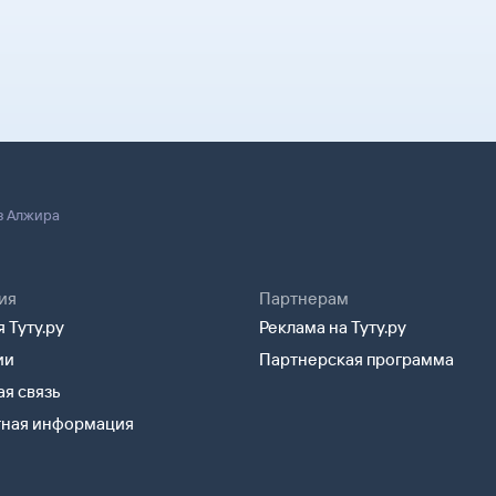
лектронной
удут контакты
й в аэропорт. Она
билет.
 границей, хотя
 паспорт.
з Алжира
ия
Партнерам
 Туту.ру
Реклама на Туту.ру
ии
Партнерская программа
я связь
тная информация