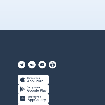
Загрузите в
App Store
Загрузите в
Google Play
Загрузите в
AppGallery