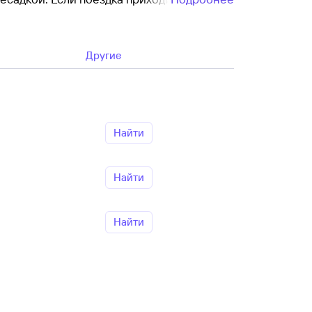
за несколько недель до вылета билеты
Другие
компании. Полезно проверить, входит ли
рата билета. Обычно чем дешевле
Найти
Найти
Найти