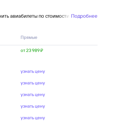
стоимости и выбрать
Подробнее
 авиабилеты с вылетом из Алжира на день
Прямые
исло пассажиров — дальше для выбора
от 23 ⁠989 ⁠₽
узнать цену
узнать цену
узнать цену
узнать цену
узнать цену