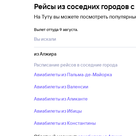
Рейсы из соседних городов 
На Туту вы можете посмотреть популярные направ
подходящий вариант перелета.
Вылет оттуда 9 августа.
Если можно немного изменить даты поездк
Вы искали
раньше или позже можно найти по более 
билета примените фильтры, например по
из Алжира
Расписание рейсов в соседние города
Авиабилеты из Пальма-де-Майорка
Авиабилеты из Валенсии
Авиабилеты из Аликанте
Авиабилеты из Ибицы
Авиабилеты из Константины