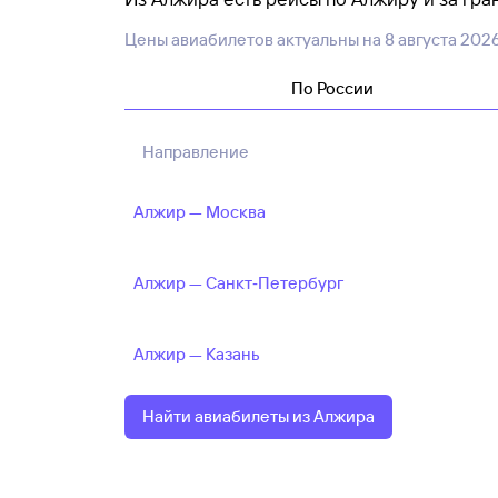
на праздники, лето или другие популярны
Цены авиабилетов актуальны на
8 августа 202
обычно стоят дороже, а удобные рейсы з
По России
Выбирая рейс из Алжира, стоит смотреть 
багаж, рейс с пересадкой или нет, сколь
авиабилет, тем в тариф включено меньше 
Направление
Алжир — Москва
Алжир — Санкт‑Петербург
Алжир — Казань
Найти авиабилеты из Алжира