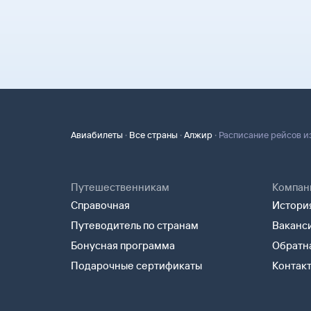
Туту.ру высылает маршрутную квитанцию по э
В письме, которое вы получите после заказа, б
почте. Советуем распечатать ее и взять с собо
агентства-партнера, через которое оформлен 
может пригодиться на паспортном контроле за
Вы можете связаться с ним напрямую.
для посадки в самолет вам понадобится только
·
·
·
Авиабилеты
Все страны
Алжир
Расписание рейсов и
Путешественникам
Компан
Справочная
История
Путеводитель по странам
Ваканс
Бонусная программа
Обратна
Подарочные сертификаты
Контак