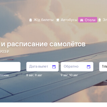
Ж/д билеты
Автобусы
Отели
Эл
 и расписание самолётов
903 ⁠₽
осква
8 авг
,
9 авг
9 авг
,
10 авг