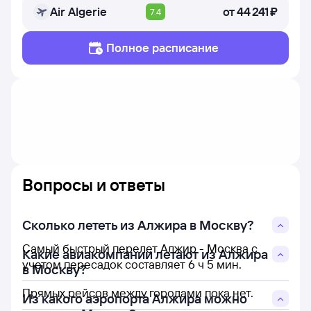
Air Algerie
от
44 ⁠241 ⁠₽
7.4
Полное расписание
Вопросы и ответы
Сколько лететь из Алжира в Москву?
Самый быстрый перелет Алжир - Москва с
Какие авиакомпании летают из Алжира
учетом пересадок составляет 6 ч 5 мин.
в Москву?
Прямых рейсов между городами пока нет.
Из какого аэропорта Алжира можно