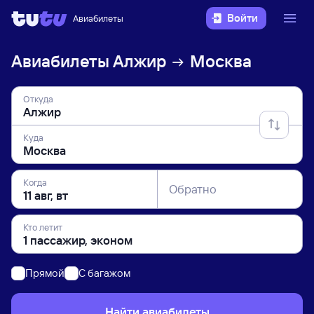
Войти
Авиабилеты
Авиабилеты
Алжир
Москва
Откуда
Куда
Когда
Обратно
Кто летит
Прямой
C багажом
Найти авиабилеты