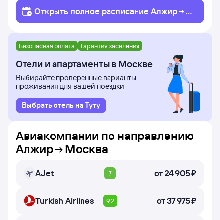
Открыть полное
расписание
Алжир
М
осква
Безопасная оплата
Гарантия заселения
Отели и апартаменты в Москве
Выбирайте проверенные варианты
проживания для вашей поездки
Выбрать отель на Туту
Авиакомпании по направлению
Алжир
Москва
AJet
от
24 ⁠905 ⁠₽
7
Turkish Airlines
от
37 ⁠975 ⁠₽
9.2