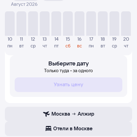
Август 2026
На диаграмме — видны цены, которые были найдены
посетителями Туту за последнее время. Указанная
цена была актуальна на день поиска и может
отличаться от текущей цены.
Если никто не искал авиабилетов по маршруту
10
11
12
13
14
15
16
17
18
19
20
Алжир — Москва, то цены могут отсутствовать
пн
вт
ср
чт
пт
сб
вс
пн
вт
ср
чт
частично или полностью. В этом случае заполните
форму поиска в начале страницы, указав нужную вам
дату.
Выберите дату
Только туда • за одного
Узнать цену
Москва
Алжир
Отели в Москве