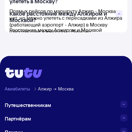
улететь в Москву?
Прямых рейсов по маршруту Алжир - Москва
Какое расстояние между Алжиром и
нет, но можно улететь с пересадками из Алжира
Москвой?
(работающий аэропорт - Алжир) в Москву
Расстояние между Алжиром и Москвой
(работающие аэропорты - Внуково,
составляет 3 337 км.
Шереметьево и Домодедово).
Авиабилеты
Алжир
Москва
Путешественникам
Партнёрам