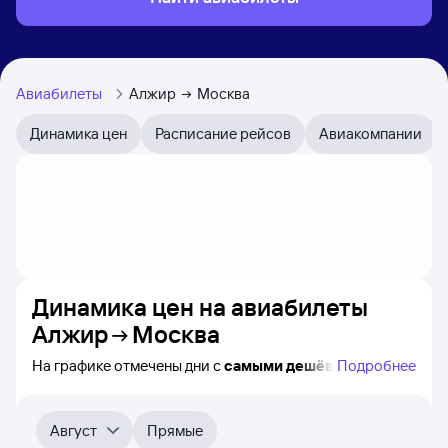
Авиабилеты
Алжир
Москва
Динамика цен
Расписание рейсов
Авиакомпании
Динамика цен на авиабилеты
Алжир
Москва
На графике отмечены дни с
самыми дешёвыми
Подробнее
авиабилетами из Алжира в Москву, а также понятно,
как
примерно
меняется цена на ближайшие пять
месяцев. Выберите дату, перейдите по клику к поиску
Август
Прямые
билетов на нужный рейс и просмотру
точных цен
.