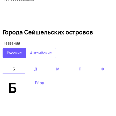
Города Сейшельских островов
Названия
Русские
Английские
Б
Д
М
П
Ф
Б
Бёрд