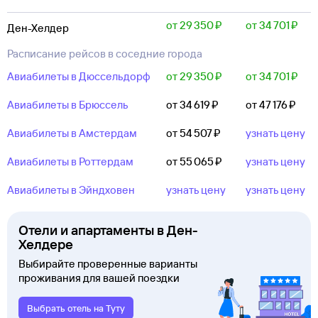
от 29 ⁠350 ⁠₽
от 34 ⁠701 ⁠₽
Ден-Хелдер
Расписание рейсов в соседние города
Авиабилеты в Дюссельдорф
от 29 ⁠350 ⁠₽
от 34 ⁠701 ⁠₽
Авиабилеты в Брюссель
от 34 ⁠619 ⁠₽
от 47 ⁠176 ⁠₽
Авиабилеты в Амстердам
от 54 ⁠507 ⁠₽
узнать цену
Авиабилеты в Роттердам
от 55 ⁠065 ⁠₽
узнать цену
Авиабилеты в Эйндховен
узнать цену
узнать цену
Отели и апартаменты в Ден-
Хелдере
Выбирайте проверенные варианты
проживания для вашей поездки
Выбрать отель на Туту