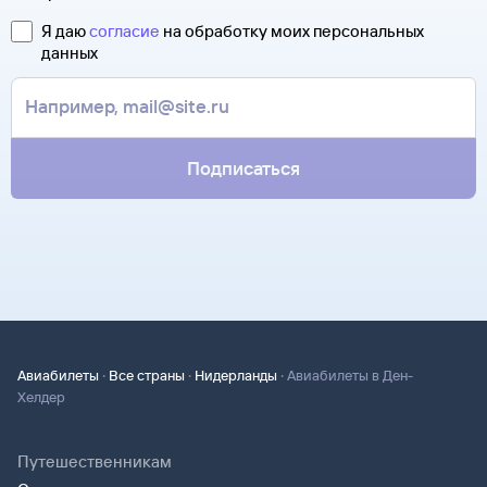
контакты агентства-партнера, через которое оформлен
Она может пригодиться на паспортном контроле
билет. Вы можете связаться с ним напрямую.
Я даю
согласие
на обработку моих персональных
за границей, хотя для посадки в самолет вам понадобится
данных
только паспорт.
Подписаться
·
·
·
Авиабилеты
Все страны
Нидерланды
Авиабилеты в Ден-
Хелдер
Путешественникам