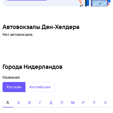
Автовокзалы Ден-Хелдера
Нет автовокзала.
Города Нидерландов
Названия
Русские
Английские
А
Б
В
Г
Д
Л
М
Р
У
Э