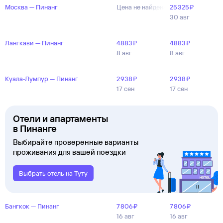
Москва — Пинанг
Цена не найдена
25 ⁠325 ⁠₽
30 авг
Лангкави — Пинанг
4 ⁠883 ⁠₽
4 ⁠883 ⁠₽
8 авг
8 авг
Куала‑Лумпур — Пинанг
2 ⁠938 ⁠₽
2 ⁠938 ⁠₽
17 сен
17 сен
Отели и апартаменты
в Пинанге
Выбирайте проверенные варианты
проживания для вашей поездки
Выбрать отель на Туту
Бангкок — Пинанг
7 ⁠806 ⁠₽
7 ⁠806 ⁠₽
16 авг
16 авг