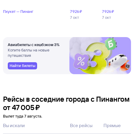
Пхукет — Пинанг
7 ⁠926 ⁠₽
7 ⁠926 ⁠₽
7 окт
7 окт
Авиабилеты с кешбэком 3%
Копите баллы на новые
путешествия
Найти билеты
Рейсы в соседние города с Пинангом
от
47 ⁠005 ⁠₽
Вылет туда 7 августа.
Вы искали
Все рейсы
Прямые