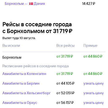
Борнхольм —
Дания
14 ⁠427 ⁠₽
Рейсы в соседние города
с Борнхольмом
от
31 ⁠719 ⁠₽
Вылет туда 10 августа.
Вы искали
Все рейсы
Прямые
от 31 ⁠719 ⁠₽
от 44 ⁠860 ⁠₽
Борнхольм
Расписание рейсов в соседние города
Авиабилеты в Копенгаген
от 31 ⁠719 ⁠₽
от 44 ⁠860 ⁠₽
Авиабилеты в Берлин
от 44 ⁠105 ⁠₽
узнать цену
Авиабилеты в Хельсингборг
от 52 ⁠051 ⁠₽
узнать цену
Авиабилеты в Орхус
от 56 ⁠157 ⁠₽
узнать цену