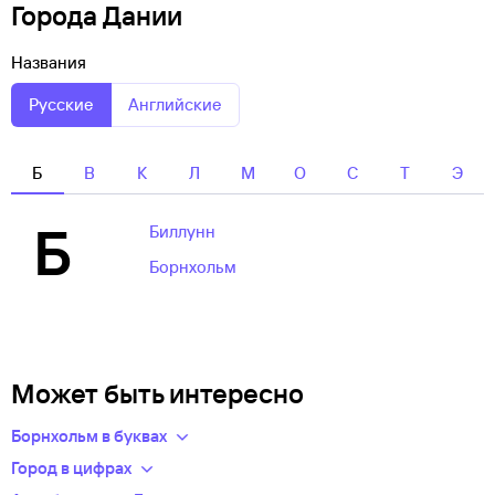
Города Дании
Названия
Русские
Английские
Б
В
К
Л
М
О
С
Т
Э
Б
Биллунн
Борнхольм
Может быть интересно
Борнхольм в буквах
Обозначив конкретный пункт отправления, вы сможете
Город в цифрах
узнать точную стоимость и время в пути.