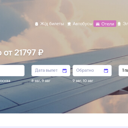
Ж/д билеты
Автобусы
Отели
Эл
 от 21797 ₽
осква
8 авг
,
9 авг
9 авг
,
10 авг