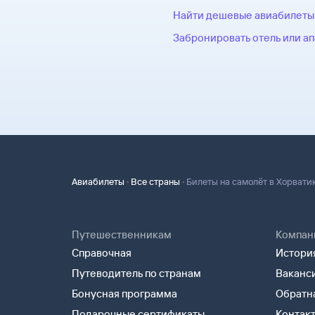
Найти дешевые авиабилеты
Забронировать отель или а
·
·
Авиабилеты
Все страны
Билеты на самолёт в Хорвати
Путешественникам
Компан
Справочная
История
Путеводитель по странам
Ваканс
Бонусная программа
Обратна
Подарочные сертификаты
Контак