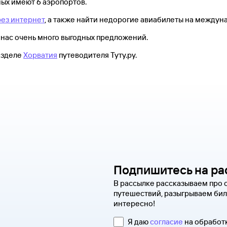
ых имеют 6 аэропортов.
рез интернет
, а также найти недорогие авиабилеты на междун
У нас очень много выгодных предложений.
азделе
Хорватия
путеводителя Туту.ру.
Подпишитесь на ра
В рассылке рассказываем про 
путешествий, разыгрываем бил
интересно!
Я даю
согласие
на обработ