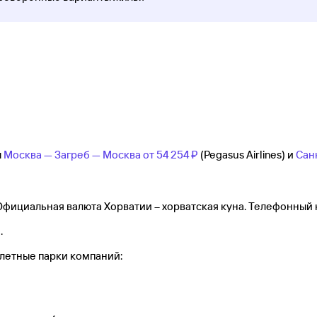
ы
Москва — Загреб — Москва от
54 ⁠254 ⁠₽
(Pegasus Airlines) и
Сан
Официальная валюта Хорватии – хорватская куна. Телефонный 
.
летные парки компаний: