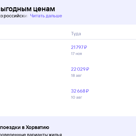
выгодным ценам
из российских
Читать дальше
Туда
21 ⁠797 ⁠₽
17 ноя
22 ⁠029 ⁠₽
18 авг
32 ⁠668 ⁠₽
10 авг
 поездки в Хорватию
проверенные варианты жилья