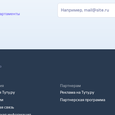
партаменты
ю
ия
Партнерам
 Туту.ру
Реклама на Туту.ру
ии
Партнерская программа
я связь
тная информация