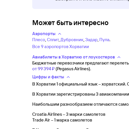
Может быть интересно
Аэропорты
Плесо
,
Сплит
,
Дубровник
,
Задар
,
Пула
.
Все 9 аэропортов Хорватии
Авиабилеты в Хорватию от лоукостеров
Бюджетные перевозчики предлагают перелет
от
99 ⁠394 ⁠₽
(Pegasus Airlines).
Цифры и факты
В Хорватии 1 официальный язык – хорватский. 
В Хорватии зарегистрированы 3 авиакомпании
Наибольшим разнообразием отличаются само
Croatia Airlines – 3 марки самолетов
Trade Air – 1 марка самолетов