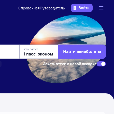
Войти
Справочная
Путеводитель
Кто летит
Найти авиабилеты
Искать отели в новой вкладке