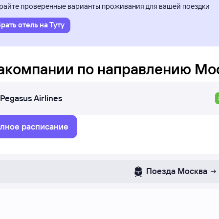
айте проверенные варианты проживания для вашей поездки
рать отель на Туту
акомпании по направлению
Мо
Pegasus Airlines
лное расписание
Поезда
Москва