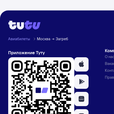
Авиабилеты
Москва
Загреб
Ком
Приложение Туту
О на
Вака
Конт
Прав