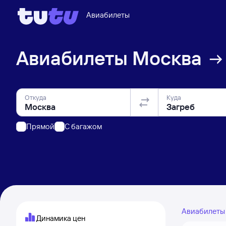
Авиабилеты
Авиабилеты
Москва
Откуда
Куда
Прямой
C багажом
Авиабилет
Динамика цен