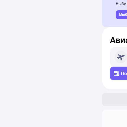
Выбир
Выб
Ави
По