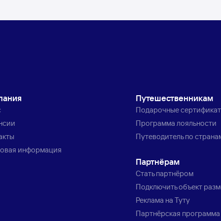
пания
Путешественникам
с
Подарочные сертифика
нсии
Программа лояльности
акты
Путеводитель по страна
овая информация
Партнёрам
Стать партнёром
Подключить объект раз
Реклама на Туту
Партнёрская программа