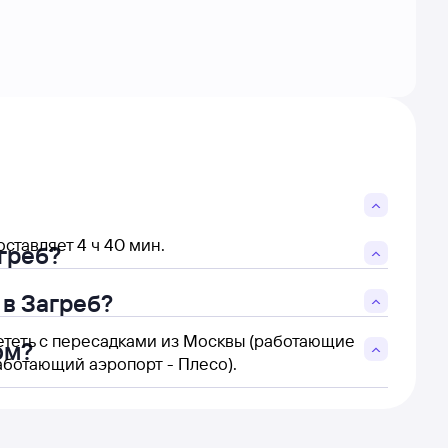
ставляет 4 ч 40 мин.
греб?
 в Загреб?
ететь с пересадками из Москвы (работающие
ом?
аботающий аэропорт - Плесо).