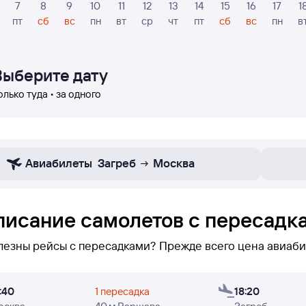
7
8
9
10
11
12
13
14
15
16
17
1
пт
сб
вс
пн
вт
ср
чт
пт
сб
вс
пн
в
Выберите дату
олько туда • за одного
Авиабилеты
Загреб
Москва
писание самолетов с пересадк
лезны рейсы с пересадками? Прежде всего цена авиаби
 нижевы можете увидеть только рейсы с пересадками по м
:40
1 пересадка
18:20
есадочных перелетов из Москвы в Загреб не оказалось,