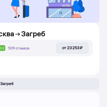
сква
Загреб
от
23 ⁠253 ⁠₽
509
отзывов
8.3
Загреб