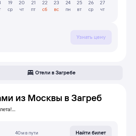
8
19
20
21
22
23
24
25
26
27
28
29
т
ср
чт
пт
сб
вс
пн
вт
ср
чт
пт
сб
Узнать цену
Отели в Загребе
ами из Москвы в Загреб
лета!
аршруту Москва — Загреб. Если
 или вы решили сделать пересадку в нужном
Найти билет
40 м
в пути