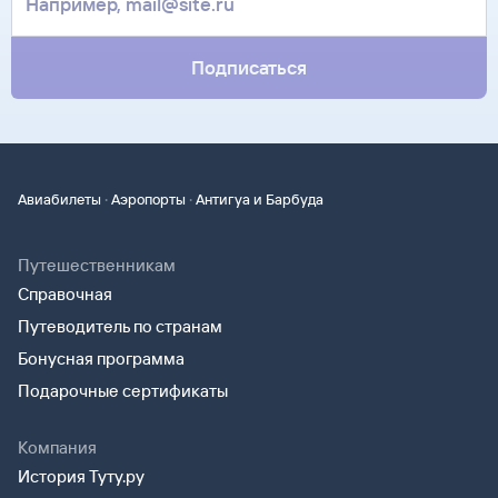
за границей, хотя для посадки в самолет вам понадобится
только паспорт.
Подписаться
·
·
Авиабилеты
Аэропорты
Антигуа и Барбуда
Путешественникам
Справочная
Путеводитель по странам
Бонусная программа
Подарочные сертификаты
Компания
История Туту.ру