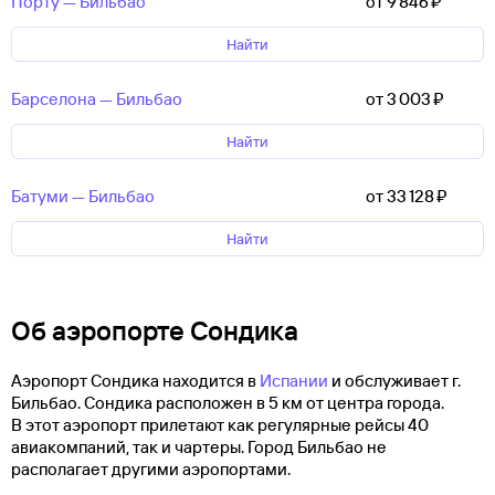
Порту — Бильбао
от 9 ⁠846 ⁠₽
Найти
Барселона — Бильбао
от 3 ⁠003 ⁠₽
Найти
Батуми — Бильбао
от 33 ⁠128 ⁠₽
Найти
Об аэропорте Сондика
Аэропорт Сондика находится в
Испании
и обслуживает г.
Бильбао. Сондика расположен в 5 км от центра города.
В этот аэропорт прилетают как регулярные рейсы 40
авиакомпаний, так и чартеры. Город Бильбао не
располагает другими аэропортами.