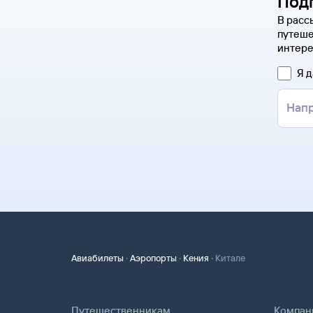
Под
В расс
путеше
интере
Я 
·
·
·
Авиабилеты
Аэропорты
Кения
Китале
Путешественникам
Компан