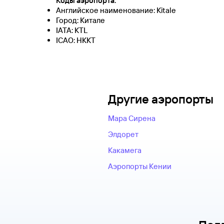
Коды аэропорта:
Английское наименование: Kitale
Город: Китале
IATA: KTL
ICAO: HKKT
Другие аэропорты
Мара Сирена
Элдорет
Какамега
Аэропорты Кении