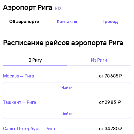
Аэропорт Рига
RIX
Об аэропорте
Контакты
Проезд
Расписание рейсов аэропорта Рига
В Ригу
Из Риги
Москва — Рига
от 78 ⁠685 ⁠₽
Найти
Ташкент — Рига
от 29 ⁠851 ⁠₽
Найти
Санкт‑Петербург — Рига
от 34 ⁠730 ⁠₽