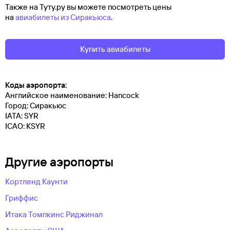
Также на Туту.ру вы можете посмотреть цены
на
авиабилеты из Сиракьюса
.
Купить авиабилеты
Коды аэропорта:
Английское наименование: Hancock
Город: Сиракьюс
IATA: SYR
ICAO: KSYR
Другие аэропорты
Кортленд Каунти
Гриффис
Итака Томпкинс Риджинал