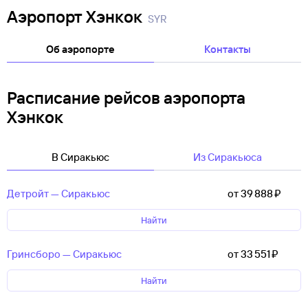
Аэропорт Хэнкок
SYR
Об аэропорте
Контакты
Расписание рейсов аэропорта
Хэнкок
В Сиракьюс
Из Сиракьюса
Детройт — Сиракьюс
от 39 ⁠888 ⁠₽
Найти
Гринсборо — Сиракьюс
от 33 ⁠551 ⁠₽
Найти