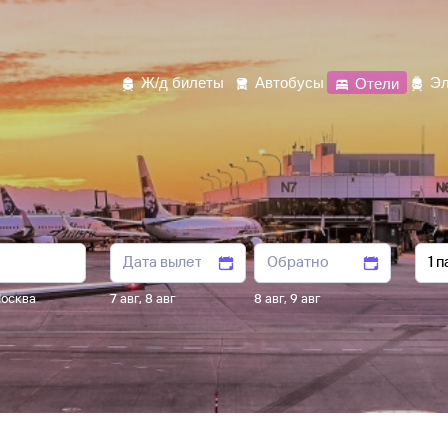
Ж/д билеты
Автобусы
Отели
Эл
осква
7 авг
,
8 авг
8 авг
,
9 авг