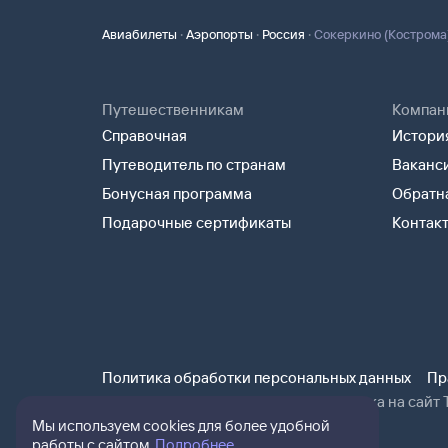
·
·
·
Авиабилеты
Аэропорты
Россия
Сокеркино (Кострома
Путешественникам
Компан
Справочная
История
Путеводитель по странам
Ваканс
Бонусная программа
Обратна
Подарочные сертификаты
Контак
Политика обработки персональных данных
Пр
При использовании материалов ссылка на сайт Т
Мы используем cookies для более удобной
работы с сайтом.
Подробнее