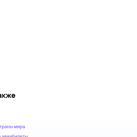
акже
страны мира
 авиабилеты