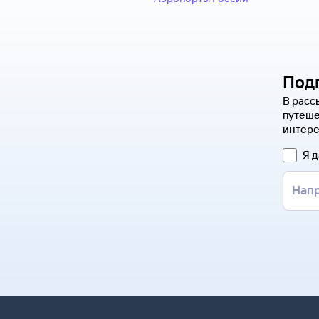
Под
В расс
путеше
интере
Я 