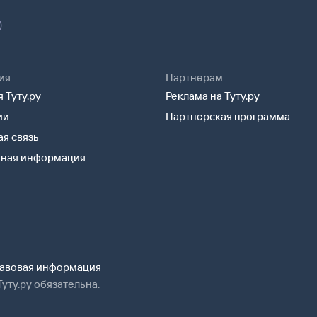
)
ия
Партнерам
 Туту.ру
Реклама на Туту.ру
ии
Партнерская программа
я связь
тная информация
авовая информация
уту.ру обязательна.