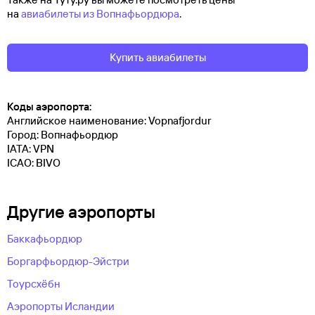
на
авиабилеты из Вопнафьордюра
.
Купить авиабилеты
Коды аэропорта:
Английское наименование: Vopnafjordur
Город: Вопнафьордюр
IATA: VPN
ICAO: BIVO
Другие аэропорты
Баккафьордюр
Боргарфьордюр-Эйстри
Тоурсхёбн
Аэропорты Исландии