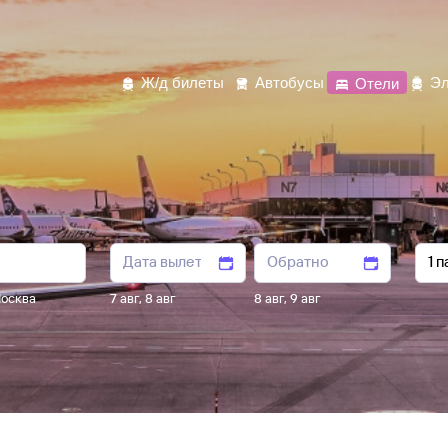
Ж/д билеты
Автобусы
Отели
Эл
осква
7 авг
,
8 авг
8 авг
,
9 авг