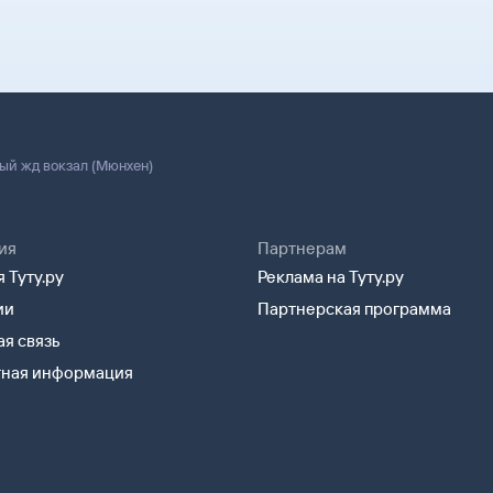
ый жд вокзал (Мюнхен)
ия
Партнерам
 Туту.ру
Реклама на Туту.ру
ии
Партнерская программа
я связь
тная информация