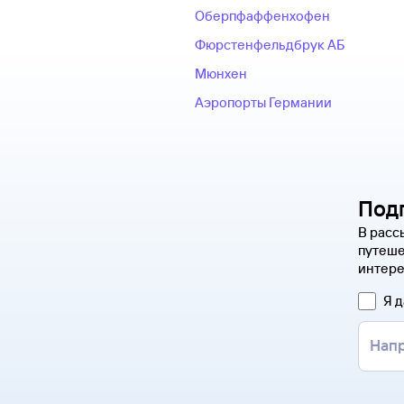
Оберпфаффенхофен
Фюрстенфельдбрук АБ
Мюнхен
Аэропорты Германии
Под
В расс
путеше
интере
Я 