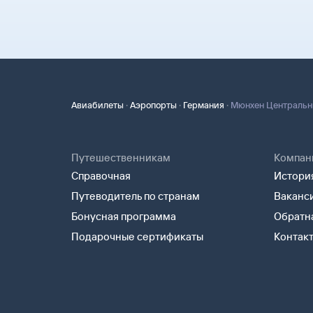
·
·
·
Авиабилеты
Аэропорты
Германия
Мюнхен Центральн
Путешественникам
Компан
Справочная
История
Путеводитель по странам
Ваканс
Бонусная программа
Обратна
Подарочные сертификаты
Контак