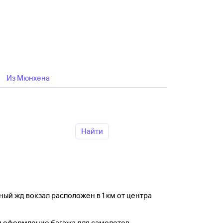
Из Мюнхена
Найти
ый жд вокзал расположен в 1 км от центра
и оформление багажа для самолетов