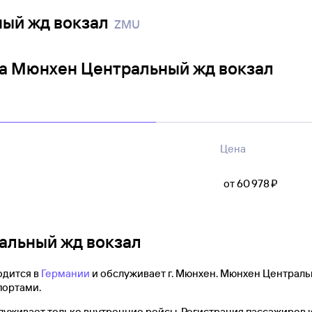
ый жд вокзал
ZMU
та Мюнхен Центральный жд вокзал
Цена
от 60 ⁠978 ⁠₽
альный жд вокзал
одится в
Германии
и обслуживает г. Мюнхен. Мюнхен Центральн
портами.
уживает только внутренние рейсы. Регистрация пассажиров 