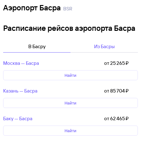
Аэропорт Басра
BSR
Расписание рейсов аэропорта Басра
В Басру
Из Басры
Москва — Басра
от 25 ⁠265 ⁠₽
Найти
Казань — Басра
от 85 ⁠704 ⁠₽
Найти
Баку — Басра
от 62 ⁠465 ⁠₽
Найти