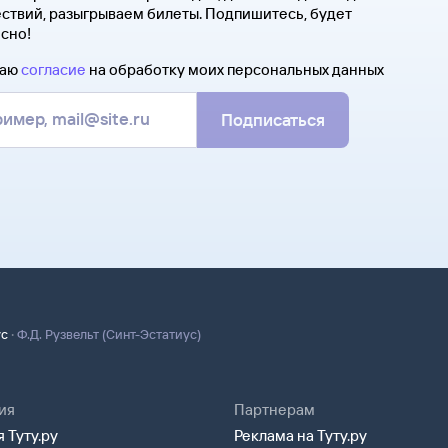
ствий, разыгрываем билеты. Подпишитесь, будет
сно!
даю
согласие
на обработку моих персональных данных
Подписаться
·
ус
Ф.Д. Рузвельт (Синт-Эстатиус)
ия
Партнерам
 Туту.ру
Реклама на Туту.ру