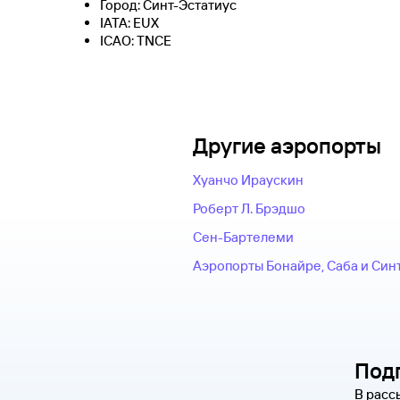
Город: Синт-Эстатиус
IATA: EUX
ICAO: TNCE
Другие аэропорты
Хуанчо Ираускин
Роберт Л. Брэдшо
Сен-Бартелеми
Аэропорты Бонайре, Саба и Син
Под
В расс