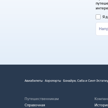
путеше
интере
Я 
·
·
Авиабилеты
Аэропорты
Бонайре, Саба и Синт-Эстати
Путешественникам
Компан
Справочная
История