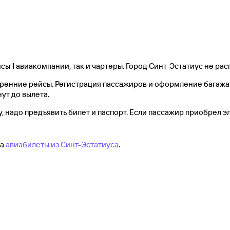
сы 1 авиакомпании, так и чартеры. Город Синт-Эстатиус не ра
утренние рейсы. Регистрация пассажиров и оформление багажа
нут до вылета.
, надо предъявить билет и паспорт. Если пассажир приобрел э
на
авиабилеты из Синт-Эстатиуса
.