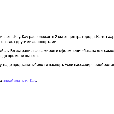
вает г. Кау. Кау расположен в 2 км от центра города. В этот а
сполагает другими аэропортами.
йсы. Регистрация пассажиров и оформление багажа для самол
ут до времени вылета.
, надо предъявить билет и паспорт. Если пассажир приобрел э
на
авиабилеты из Кау
.