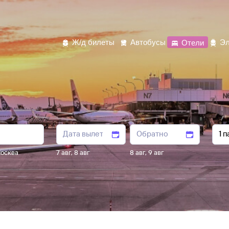
Ж/д билеты
Автобусы
Отели
Эл
осква
7 авг
,
8 авг
8 авг
,
9 авг