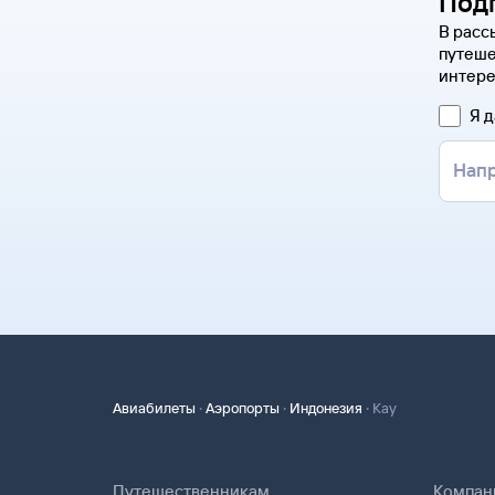
Под
В расс
путеше
интере
Я 
·
·
·
Авиабилеты
Аэропорты
Индонезия
Кау
Путешественникам
Компан