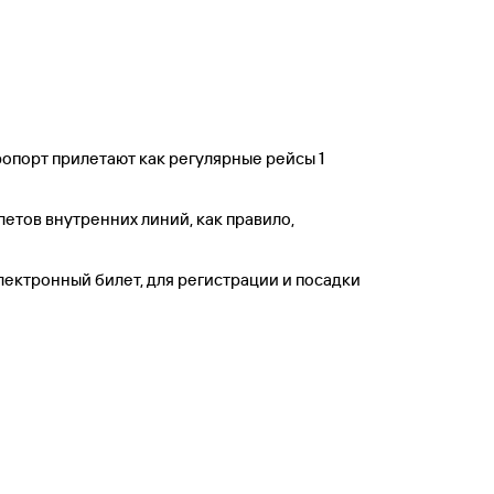
эропорт прилетают как регулярные рейсы 1
етов внутренних линий, как правило,
лектронный билет, для регистрации и посадки