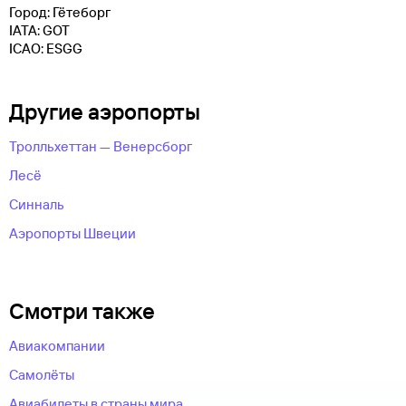
Город: Гётеборг
IATA: GOT
ICAO: ESGG
Другие аэропорты
Тролльхеттан — Венерсборг
Лесё
Синналь
Аэропорты Швеции
Смотри также
Авиакомпании
Самолёты
Авиабилеты в страны мира