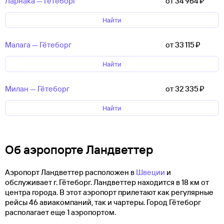
Ларнака — Гётеборг
от 34 ⁠964 ⁠₽
Найти
Малага — Гётеборг
от 33 ⁠115 ⁠₽
Найти
Милан — Гётеборг
от 32 ⁠335 ⁠₽
Найти
Об аэропорте Ландветтер
Аэропорт Ландветтер расположен в
Швеции
и
обслуживает г. Гётеборг. Ландветтер находится в 18 км от
центра города. В этот аэропорт прилетают как регулярные
рейсы 46 авиакомпаний, так и чартеры. Город Гётеборг
располагает еще 1 аэропортом.