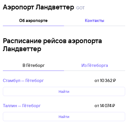
Аэропорт Ландветтер
GOT
Об аэропорте
Контакты
Расписание рейсов аэропорта
Ландветтер
В Гётеборг
Из Гётеборга
Стамбул — Гётеборг
от 10 ⁠362 ⁠₽
Найти
Таллин — Гётеборг
от 14 ⁠074 ⁠₽
Найти