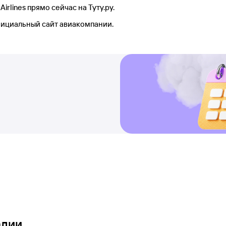
rlines прямо сейчас на Туту.ру.
фициальный сайт авиакомпании.
алии