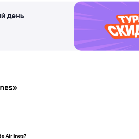
й день
ines»
e Airlines?