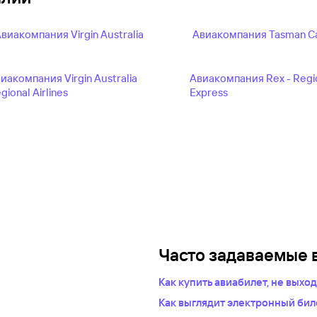
виакомпания Virgin Australia
Авиакомпания Tasman C
иакомпания Virgin Australia
Авиакомпания Rex - Regi
gional Airlines
Express
Часто задаваемые 
Как купить авиабилет, не выхо
Укажите в нужных полях марш
Как выглядит электронный биле
пассажиров.Система подбер