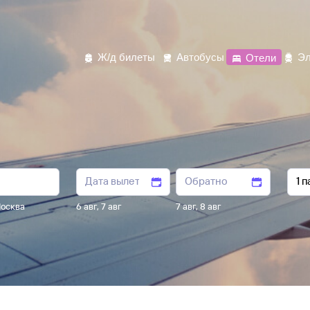
Ж/д билеты
Автобусы
Отели
Эл
осква
6 авг
,
7 авг
7 авг
,
8 авг