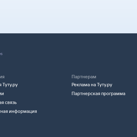
es
ия
Партнерам
 Туту.ру
Реклама на Туту.ру
ии
Партнерская программа
я связь
тная информация