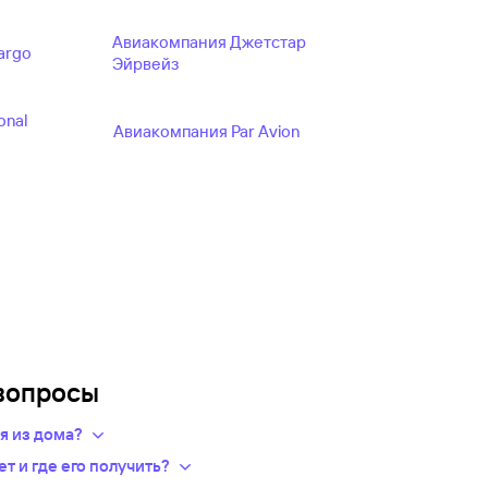
Авиакомпания Джетстар
argo
Эйрвейз
onal
Авиакомпания Par Avion
вопросы
дя из дома?
рут, дату поездки и число
т и где его получить?
ет варианты из предложений сотен