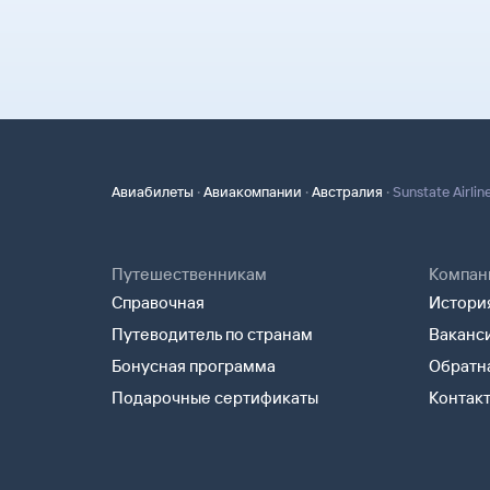
·
·
·
Авиабилеты
Авиакомпании
Австралия
Sunstate Airlin
Путешественникам
Компан
Справочная
История
Путеводитель по странам
Ваканс
Бонусная программа
Обратна
Подарочные сертификаты
Контак