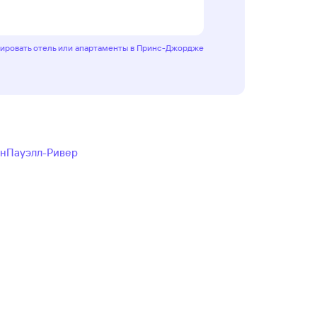
ировать отель или апартаменты в Принс-Джордже
он
Пауэлл-Ривер