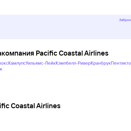
Заброн
компания Pacific Coastal Airlines
мокс
Камлупс
Уильямс-Лейк
Кэмпбелл-Ривер
Кранбрук
Пентикт
к
c Coastal Airlines