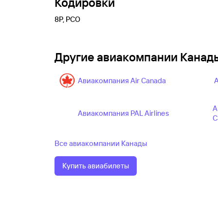
Кодировки
8P, PCO
Другие авиакомпании Канад
Авиакомпания Air Canada
А
А
Авиакомпания PAL Airlines
C
Все авиакомпании Канады
Купить авиабилеты