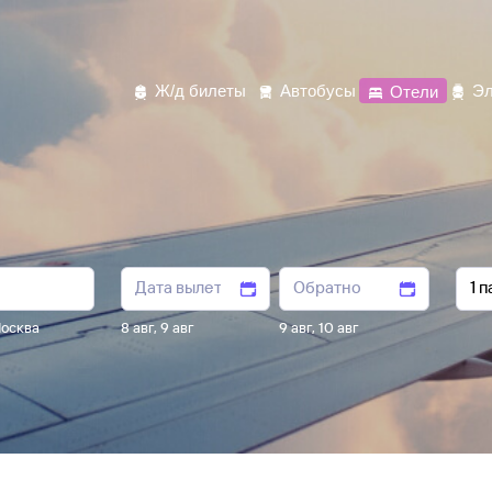
Ж/д билеты
Автобусы
Отели
Эл
осква
8 авг
,
9 авг
9 авг
,
10 авг