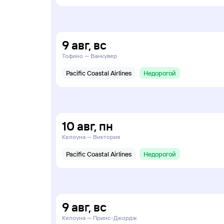
9
авг
,
вс
Тофино — Ванкувер
Pacific Coastal Airlines
Недорогой
10
авг
,
пн
Келоуна — Виктория
Pacific Coastal Airlines
Недорогой
9
авг
,
вс
Келоуна — Принс-Джордж