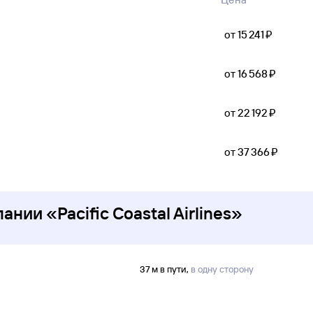
от 15 ⁠241 ⁠₽
от 16 ⁠568 ⁠₽
от 22 ⁠192 ⁠₽
от 37 ⁠366 ⁠₽
ии «Pacific Coastal Airlines»
37 м в пути,
в одну сторону