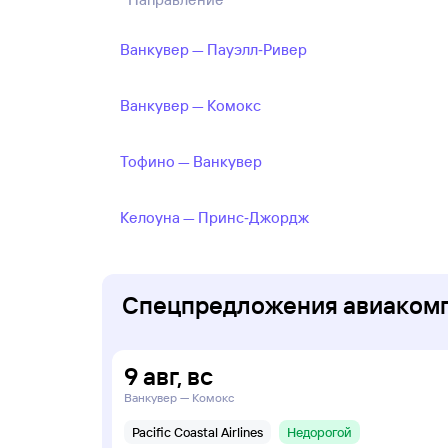
Ванкувер — Пауэлл‑Ривер
Ванкувер — Комокс
Тофино — Ванкувер
Келоуна — Принс‑Джордж
Спецпредложения авиакомпан
9
авг
,
вс
Ванкувер — Комокс
Pacific Coastal Airlines
Недорогой