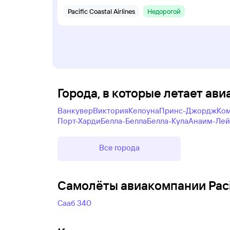
Pacific Coastal Airlines
Недорогой
Города, в которые летает авиа
Ванкувер
Виктория
Келоуна
Принс-Джордж
Ко
Порт-Харди
Белла-Белла
Белла-Кула
Анаим-Лей
Все города
Самолëты авиакомпании Pacifi
Сааб 340