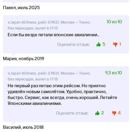
Павел, июль 2025
10 из 10
«Japan Airlines», рейс S74121, Москва — Токио,
без пересадок, вылет в 17:15
Если бы везде летали японские авиалинии..
5
1
Оцените отзыв:
Мария, ноябрь 2019
9,3 из 10
«Japan Airlines», рейс S74121, Москва — Токио,
без пересадок, вылет в 17:15
Не первый раз летаю этим рейсом. Но приятно
удивлён новым самолётом. Удобно, практично,
быстро. Сервис, как всегда, очень хороший. Летайте
Японскими авиалиниями.
2
4
Оцените отзыв:
Василий, июль 2018