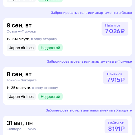
Забронировать отель или апартаменты в Осаке
8
сен
,
вт
Найти от
7 ⁠026 ⁠₽
Осака — Фукуока
1 ч 15 м в пути,
в одну сторону
Japan Airlines
Недорогой
Забронировать отель или апартаменты в Фукуоке
8
сен
,
вт
Найти от
7 ⁠915 ⁠₽
Токио — Хакодате
1 ч 25 м в пути,
в одну сторону
Japan Airlines
Недорогой
Забронировать отель или апартаменты в Хакодате
31
авг
,
пн
Найти от
8 ⁠191 ⁠₽
Саппоро — Токио