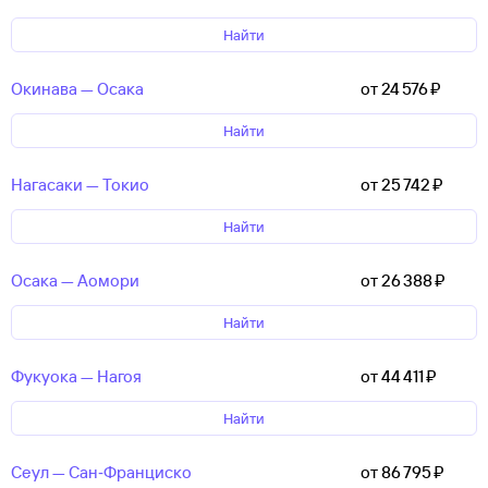
Найти
Окинава — Осака
от 24 ⁠576 ⁠₽
Найти
Нагасаки — Токио
от 25 ⁠742 ⁠₽
Найти
Осака — Аомори
от 26 ⁠388 ⁠₽
Найти
Фукуока — Нагоя
от 44 ⁠411 ⁠₽
Найти
Сеул — Сан‑Франциско
от 86 ⁠795 ⁠₽