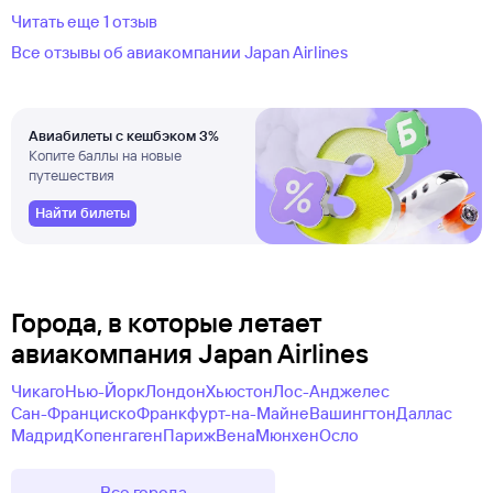
Читать еще 1 отзыв
Все отзывы об авиакомпании Japan Airlines
Авиабилеты с кешбэком 3%
Копите баллы на новые
путешествия
Найти билеты
Города, в которые летает
авиакомпания Japan Airlines
Чикаго
Нью-Йорк
Лондон
Хьюстон
Лос-Анджелес
Сан-Франциско
Франкфурт-на-Майне
Вашингтон
Даллас
Мадрид
Копенгаген
Париж
Вена
Мюнхен
Осло
Все города