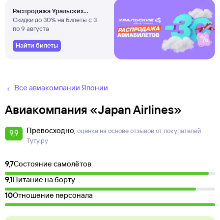
Распродажа Уральских
авиалиний
Скидки до 30% на билеты с 3
по 9 августа
Найти билеты
Все авиакомпании Японии
Авиакомпания «Japan Airlines»
Превосходно
оценка на основе отзывов от покупателей
9,9
Туту.ру
9,7
Состояние самолётов
9,1
Питание на борту
10
Отношение персонала