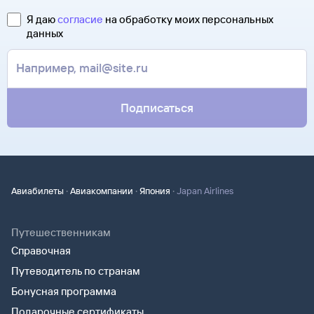
в теме сообщения «Возврат билетов» и кратко опишите
полете.
свою ситуацию. С вами свяжутся наши специалисты.
Я даю
согласие
на обработку моих персональных
Туту.ру высылает маршрутную квитанцию по электронной
данных
В письме, которое вы получите после заказа, будут
почте. Советуем распечатать ее и взять с собой в аэропорт.
контакты агентства-партнера, через которое оформлен
Она может пригодиться на паспортном контроле
билет. Вы можете связаться с ним напрямую.
за границей, хотя для посадки в самолет вам понадобится
только паспорт.
Подписаться
·
·
·
Авиабилеты
Авиакомпании
Япония
Japan Airlines
Путешественникам
Справочная
Путеводитель по странам
Бонусная программа
Подарочные сертификаты