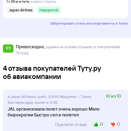
1 ч 35 м в пути,
в одну сторону
Japan Airlines
Недорогой
Забронировать отель или апартаменты в Токио
Превосходно
оценка на основе отзывов от покупателей
9,9
Туту.ру
4 отзыва покупателей Туту.ру
об авиакомпании
10 из 10
«Japan Airlines», рейс JL434, Мацуяма — Токио,
без пересадок, вылет в 11:45
JAL организовала полет очень хорошо Мало
бюрократии Быстро сел и полетел
0
0
Оцените отзыв: