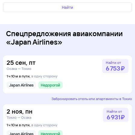
Найти
Спецпредложения авиакомпании
«Japan Airlines»
25
сен
,
пт
Найти от
6 ⁠753 ⁠₽
Осака — Токио
1 ч 10 м в пути,
в одну сторону
Japan Airlines
Недорогой
Забронировать отель или апартаменты в Токио
2
ноя
,
пн
Найти от
6 ⁠931 ⁠₽
Токио — Осака
1 ч 10 м в пути,
в одну сторону
Japan Airlines
Недорогой