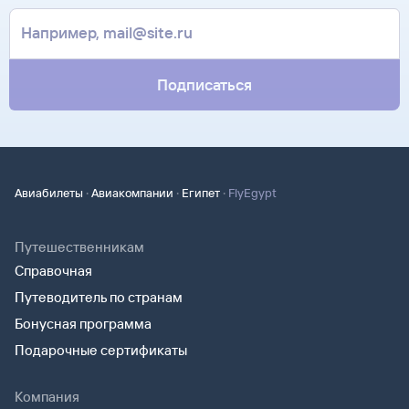
почте. Советуем распечатать ее и взять с собой в аэропорт.
контакты агентства-партнера, через которое оформлен
Она может пригодиться на паспортном контроле
билет. Вы можете связаться с ним напрямую.
за границей, хотя для посадки в самолет вам понадобится
только паспорт.
Подписаться
·
·
·
Авиабилеты
Авиакомпании
Египет
FlyEgypt
Путешественникам
Справочная
Путеводитель по странам
Бонусная программа
Подарочные сертификаты
Компания