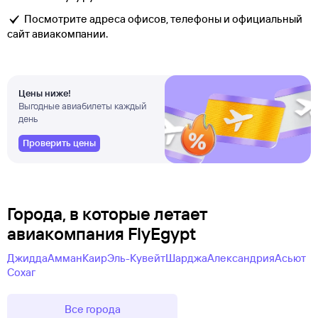
Посмотрите адреса офисов, телефоны и официальный
сайт авиакомпании.
Цены ниже!
Выгодные авиабилеты каждый
день
Проверить цены
Города, в которые летает
авиакомпания FlyEgypt
Джидда
Амман
Каир
Эль-Кувейт
Шарджа
Александрия
Асьют
Сохаг
Все города