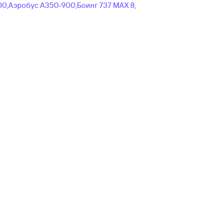
00,
Аэробус А350-900,
Боинг 737 MAX 8,
и