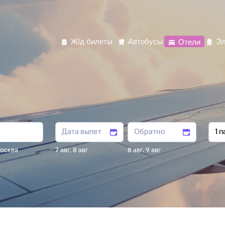
Ж/д билеты
Автобусы
Отели
Эл
осква
7 авг
,
8 авг
8 авг
,
9 авг