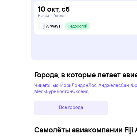
10
окт
,
сб
Нанди — Гонконг
Fiji Airways
Недорогой
Города, в которые летает ави
Чикаго
Нью-Йорк
Лондон
Лос-Анджелес
Сан-Фр
Мельбурн
Бостон
Окленд
Все города
Самолëты авиакомпании Fiji 