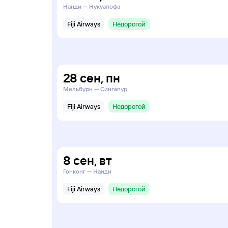
Нанди — Нукуалофа
Fiji Airways
Недорогой
28
сен
,
пн
Мельбурн — Сингапур
Fiji Airways
Недорогой
8
сен
,
вт
Гонконг — Нанди
Fiji Airways
Недорогой