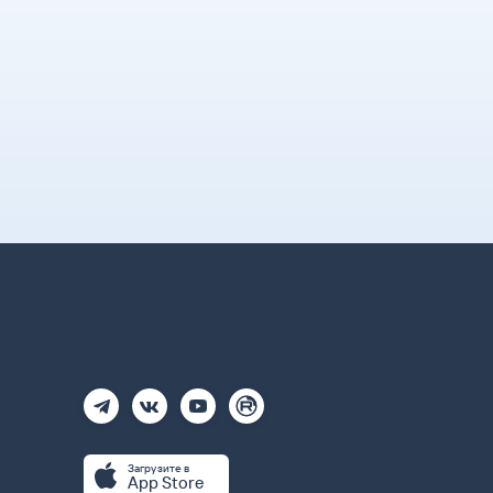
Загрузите в
App Store