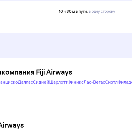
10 ч 30 м в пути,
в одну сторону
акомпания Fiji Airways
анциско
Даллас
Сидней
Шарлотт
Финикс
Лас-Вегас
Сиэтл
Филад
Airways