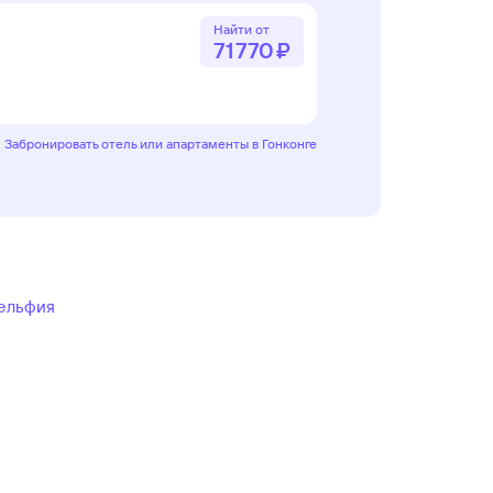
Найти от
71 ⁠770 ⁠₽
Забронировать отель или апартаменты в Гонконге
ельфия