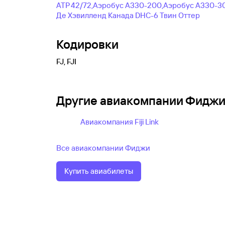
АТР 42/72,
Аэробус А330-200,
Аэробус А330-3
Де Хэвилленд Канада DHC-6 Твин Оттер
Кодировки
FJ, FJI
Другие авиакомпании Фидж
Авиакомпания Fiji Link
Все авиакомпании Фиджи
Купить авиабилеты