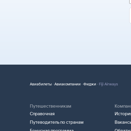
·
·
·
Авиабилеты
Авиакомпании
Фиджи
Fiji Airways
Путешественникам
Компан
Справочная
История
Путеводитель по странам
Ваканс
Бонусная программа
Обратна