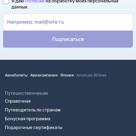
Я даю
согласие
на обработку моих персональных
Туту.ру высылает маршрутную квитанцию по электронной
данных
В письме, которое вы получите после заказа, будут
почте. Советуем распечатать ее и взять с собой в аэропорт.
контакты агентства-партнера, через которое оформлен
Она может пригодиться на паспортном контроле
билет. Вы можете связаться с ним напрямую.
за границей, хотя для посадки в самолет вам понадобится
только паспорт.
Подписаться
·
·
·
Авиабилеты
Авиакомпании
Япония
Amakusa Airlines
Путешественникам
Справочная
Путеводитель по странам
Бонусная программа
Подарочные сертификаты