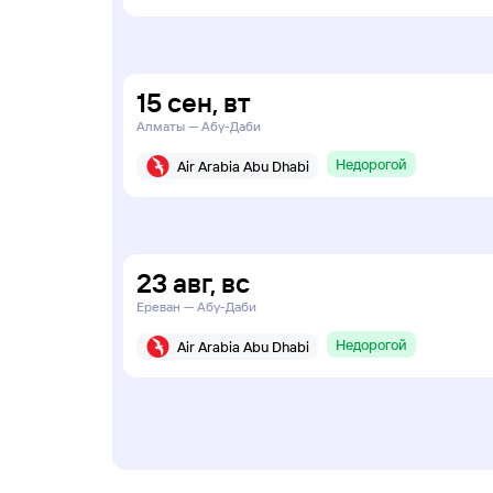
15
сен
,
вт
Алматы — Абу-Даби
Недорогой
Air Arabia Abu Dhabi
23
авг
,
вс
Ереван — Абу-Даби
Недорогой
Air Arabia Abu Dhabi