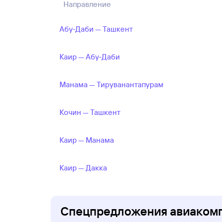
Направление
Абу‑Даби — Ташкент
Каир — Абу‑Даби
Манама — Тируванантапурам
Кочин — Ташкент
Каир — Манама
Каир — Дакка
Спецпредложения авиакомпа