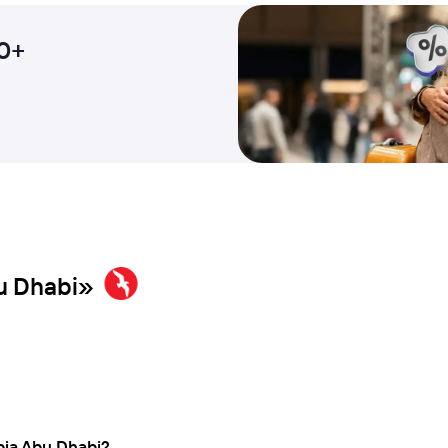
0+
u Dhabi»
bia Abu Dhabi?