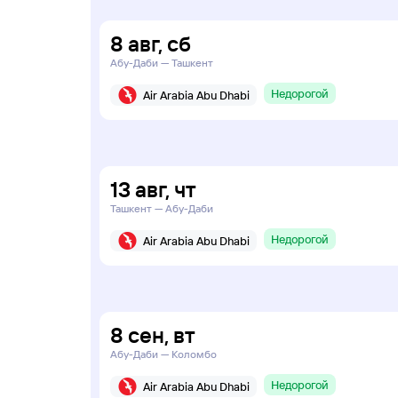
8
авг
,
сб
Абу-Даби — Ташкент
Недорогой
Air Arabia Abu Dhabi
13
авг
,
чт
Ташкент — Абу-Даби
Недорогой
Air Arabia Abu Dhabi
8
сен
,
вт
Абу-Даби — Коломбо
Недорогой
Air Arabia Abu Dhabi