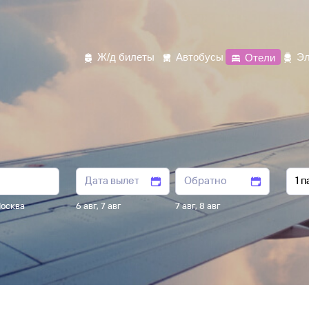
Ж/д билеты
Автобусы
Отели
Эл
осква
6 авг
,
7 авг
7 авг
,
8 авг