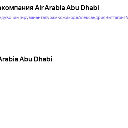
акомпания Air Arabia Abu Dhabi
нду
Кочин
Тируванантапурам
Кожикоде
Александрия
Читтагонг
М
rabia Abu Dhabi