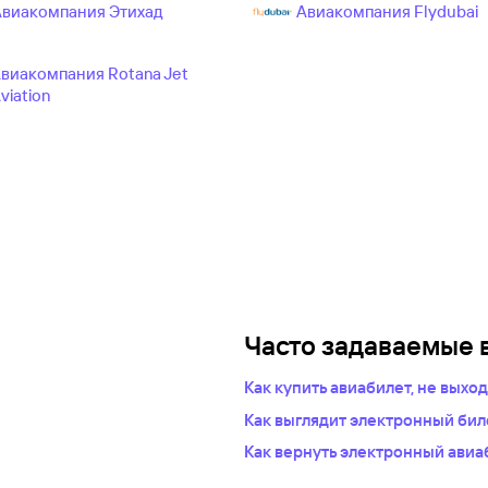
Авиакомпания Этихад
Авиакомпания Flydubai
виакомпания Rotana Jet
viation
Часто задаваемые 
Как купить авиабилет, не выхо
Укажите в нужных полях марш
Как выглядит электронный биле
пассажиров.Система подбер
После оплаты на сайте, в базе
Как вернуть электронный авиа
авиакомпаний.
это и есть ваш электронный би
Правила возврата билетов опр
Из списка рейсов выберите 