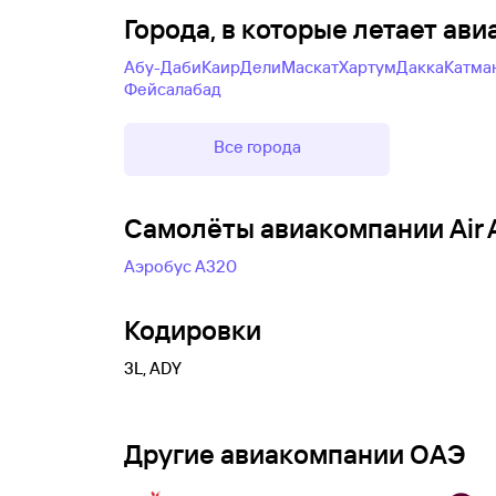
Города, в которые летает ави
Абу-Даби
Каир
Дели
Маскат
Хартум
Дакка
Катма
Фейсалабад
Все города
Самолëты авиакомпании Air A
Аэробус А320
Кодировки
3L, ADY
Другие авиакомпании ОАЭ