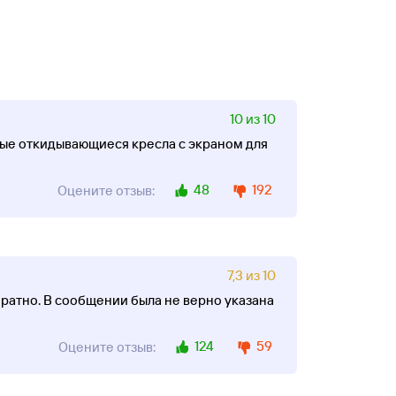
10 из 10
бные откидывающиеся кресла с экраном для
48
192
Оцените отзыв:
7,3 из 10
братно. В сообщении была не верно указана
124
59
Оцените отзыв: