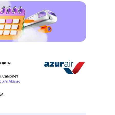
е даты
м. Самолет
орта Милас
уб.