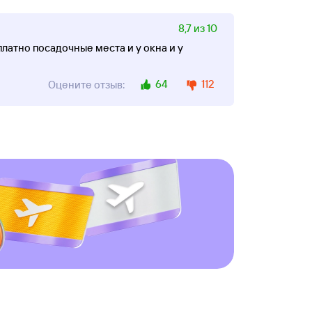
8,7 из 10
латно посадочные места и у окна и у
64
112
Оцените отзыв: