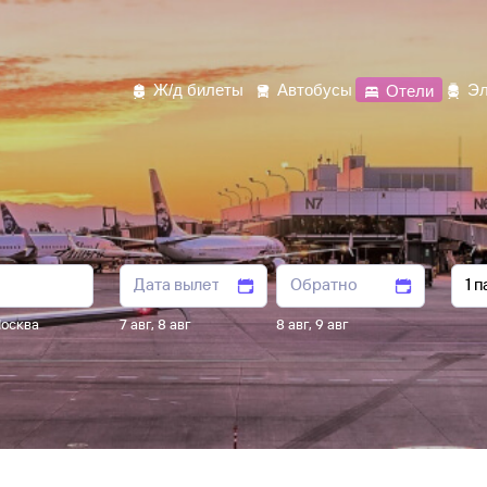
Ж/д билеты
Автобусы
Отели
Эл
осква
7 авг
,
8 авг
8 авг
,
9 авг