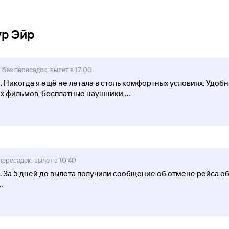
ур Эйр
 без пересадок, вылет в 17:00
 Никогда я ещё не летала в столь комфортных условиях. Удо
х фильмов, бесплатные наушники,
...
пересадок, вылет в 10:40
. За 5 дней до вылета получили сообщение об отмене рейса о
..