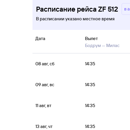
Расписание рейса ZF 512
в 
В расписании указано местное время
Дата
Вылет
Бодрум —
Милас
08 авг, сб
14:35
09 авг, вс
14:35
11 авг, вт
14:35
13 авг, чт
14:35