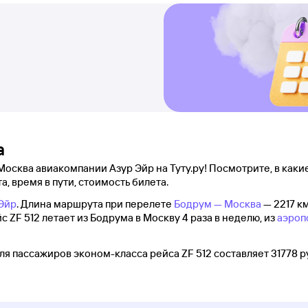
а
Москва авиакомпании Азур Эйр на Туту.ру! Посмотрите, в каки
а, время в пути, стоимость билета.
Эйр
. Длина маршрута при перелете
Бодрум — Москва
— 2217 к
йс ZF 512 летает из Бодрума в Москву 4 раза в неделю, из
аэроп
я пассажиров эконом-класса рейса ZF 512 составляет 31778 р