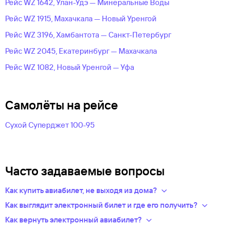
Рейс WZ 1642, Улан-Удэ — Минеральные Воды
Рейс WZ 1915, Махачкала — Новый Уренгой
Рейс WZ 3196, Хамбантота — Санкт-Петербург
Рейс WZ 2045, Екатеринбург — Махачкала
Рейс WZ 1082, Новый Уренгой — Уфа
Самолёты на рейсе
Сухой Суперджет 100-95
Часто задаваемые вопросы
Как купить авиабилет, не выходя из дома?
Укажите в нужных полях маршрут, дату поездки и число
Как выглядит электронный билет и где его получить?
пассажиров.Система подберет варианты
После оплаты на сайте, в базе данных авиакомпании
Как вернуть электронный авиабилет?
из предложений сотен авиакомпаний.