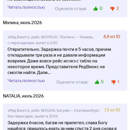
Читать полностью
0
2
Оцените отзыв:
Малика, июль 2026
4,8 из 10
«Ред Вингс», рейс WZ1952Л, Тбилиси — Тюмень,
с пересадками, вылет в 2:20
Отвратительно. Задержка почти в 5 часов, причем
откладывали три раза и не давали информации
вовремя. Даже вовсе рейс исчез с табло на
некоторое время. Представителя РедВинкс не
смогли найти. Дали
...
Читать полностью
5
1
Оцените отзыв:
NATALIA, июль 2026
7,3 из 10
«Ред Вингс», рейс WZ1204, Батуми — Екатеринбург,
без пересадок, вылет в 21:55
Задержка 6часов, багаж не прилетел, слава Богу
нашёлся, пришлось ехать за ним спустя 2 дня снова в