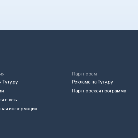
 не сам билет, а маршрутную
 после заказа билетов
лета и все сведения о вашем
Возврат билетов» и кратко
и специалисты.
лектронной почте. Советуем
удут контакты агентства-
а может пригодиться
можете связаться с ним
 посадки в самолет вам
ия
Партнерам
 Туту.ру
Реклама на Туту.ру
ии
Партнерская программа
я связь
тная информация