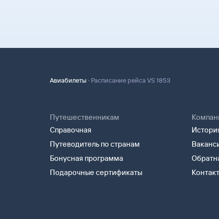
Оплатите билеты банковской картой.
распечатать и взять с собой в аэропорт можно
надо ответить на письмо, которое вы получите
квитанцию. В ней есть номер электронного би
на сайте Туту.ру. Укажите в теме сообщения «
полете.
опишите свою ситуацию. С вами свяжутся наш
Туту.ру высылает маршрутную квитанцию по э
В письме, которое вы получите после заказа, б
распечатать ее и взять с собой в аэропорт. Он
партнера, через которое оформлен билет. Вы 
на паспортном контроле за границей, хотя для
напрямую.
понадобится только паспорт.
·
Авиабилеты
Расписание рейса VS 1853
Путешественникам
Компан
Справочная
История
Путеводитель по странам
Ваканс
Бонусная программа
Обратна
Подарочные сертификаты
Контак