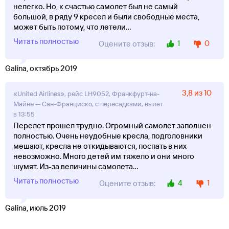
нелегко. Но, к счастью самолет был не самый
большой, в ряду 9 кресел и были свободные места,
может быть потому, что летели
...
Читать полностью
1
0
Оцените отзыв:
Galina, октябрь 2019
3,8 из 10
«United Airlines», рейс LH9052, Франкфурт-на-
Майне — Сан-Франциско, с пересадками, вылет
в 13:55
Перелет прошел трудно. Огромный самолет заполнен
полностью. Очень неудобные кресла, подголовники
мешают, кресла не откидываются, поспать в них
невозможно. Много детей им тяжело и они много
шумят. Из-за величины самолета
...
Читать полностью
4
1
Оцените отзыв:
Galina, июль 2019