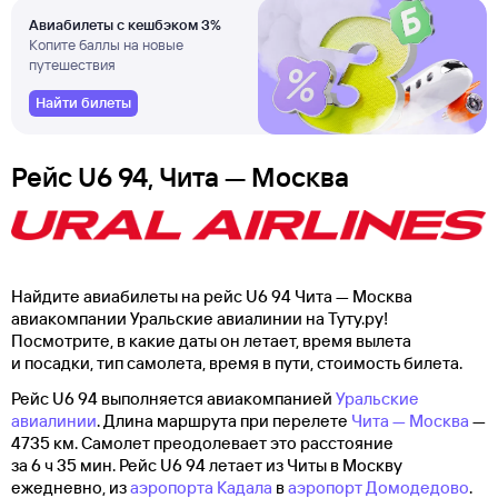
Авиабилеты с кешбэком 3%
Копите баллы на новые
путешествия
Найти билеты
Рейс U6 94, Чита — Москва
Найдите авиабилеты на рейс U6 94 Чита — Москва
авиакомпании Уральские авиалинии на Туту.ру!
Посмотрите, в какие даты он летает, время вылета
и посадки, тип самолета, время в пути, стоимость билета.
Рейс U6 94 выполняется авиакомпанией
Уральские
авиалинии
. Длина маршрута при перелете
Чита — Москва
—
4735 км. Самолет преодолевает это расстояние
за 6 ч 35 мин. Рейс U6 94 летает из Читы в Москву
ежедневно, из
аэропорта Кадала
в
аэропорт Домодедово
.