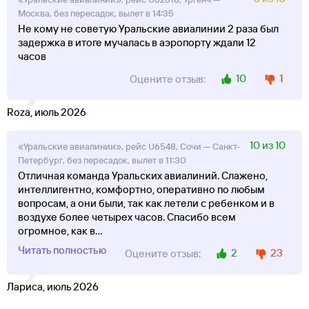
Москва, без пересадок, вылет в 14:35
Не кому не советую Уральские авиалинии 2 раза был
задержка в итоге мучалась в аэропорту ждали 12
часов
10
1
Оцените отзыв:
Roza, июль 2026
10 из 10
«Уральские авиалинии», рейс U6548, Сочи — Санкт-
Петербург, без пересадок, вылет в 11:30
Отличная команда Уральских авиалиний. Слажено,
интеллигентно, комфортно, оперативно по любым
вопросам, а они были, так как летели с ребенком и в
воздухе более четырех часов. Спасибо всем
огромное, как в
...
Читать полностью
2
23
Оцените отзыв:
Лариса, июль 2026