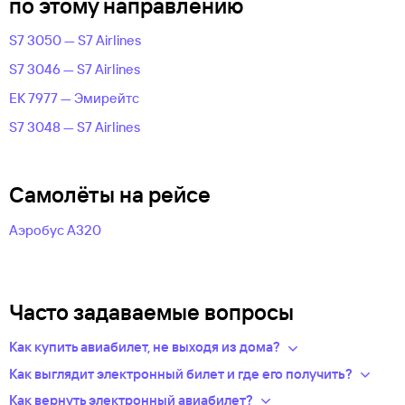
по этому направлению
S7 3050 — S7 Airlines
S7 3046 — S7 Airlines
EK 7977 — Эмирейтс
S7 3048 — S7 Airlines
Самолёты на рейсе
Аэробус А320
Часто задаваемые вопросы
Как купить авиабилет, не выходя из дома?
Укажите в нужных полях маршрут, дату поездки и число
Как выглядит электронный билет и где его получить?
пассажиров.Система подберет варианты
После оплаты на сайте, в базе данных авиакомпании
Как вернуть электронный авиабилет?