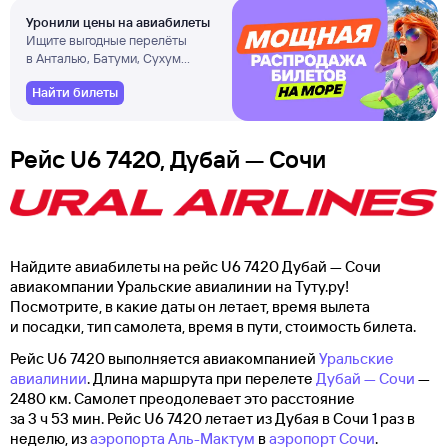
Уронили цены на авиабилеты
Ищите выгодные перелёты
в Анталью, Батуми, Сухум
и другие города
Найти билеты
Рейс U6 7420, Дубай — Сочи
Найдите авиабилеты на рейс U6 7420 Дубай — Сочи
авиакомпании Уральские авиалинии на Туту.ру!
Посмотрите, в какие даты он летает, время вылета
и посадки, тип самолета, время в пути, стоимость билета.
Рейс U6 7420 выполняется авиакомпанией
Уральские
авиалинии
. Длина маршрута при перелете
Дубай — Сочи
—
2480 км. Самолет преодолевает это расстояние
за 3 ч 53 мин. Рейс U6 7420 летает из Дубая в Сочи 1 раз в
неделю, из
аэропорта Аль-Мактум
в
аэропорт Сочи
.