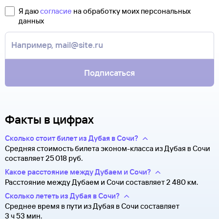
полете.
свою ситуацию. С вами свяжутся наши специалисты.
Я даю
согласие
на обработку моих персональных
Туту.ру высылает маршрутную квитанцию по электронной
данных
В письме, которое вы получите после заказа, будут
почте. Советуем распечатать ее и взять с собой в аэропорт.
контакты агентства-партнера, через которое оформлен
Она может пригодиться на паспортном контроле
билет. Вы можете связаться с ним напрямую.
за границей, хотя для посадки в самолет вам понадобится
только паспорт.
Подписаться
Факты в цифрах
Сколько стоит билет из Дубая в Сочи?
Средняя стоимость билета эконом-класса из Дубая в Сочи
составляет 25 ⁠018 руб.
Какое расстояние между Дубаем и Сочи?
Расстояние между Дубаем и Сочи составляет 2 480 км.
Сколько лететь из Дубая в Сочи?
Среднее время в пути из Дубая в Сочи составляет
3 ч 53 мин.