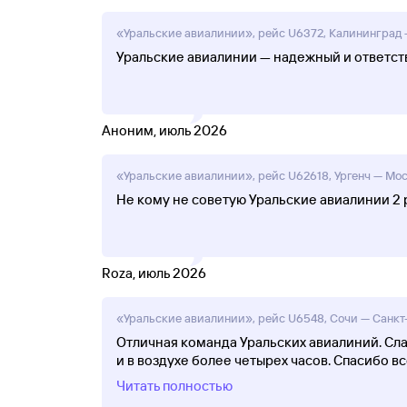
«Уральские авиалинии», рейс U6372, Калининград — 
Уральские авиалинии — надежный и ответс
Аноним, июль 2026
«Уральские авиалинии», рейс U62618, Ургенч — Моск
Не кому не советую Уральские авиалинии 2 р
Roza, июль 2026
«Уральские авиалинии», рейс U6548, Сочи — Санкт-П
Отличная команда Уральских авиалиний. Сла
и в воздухе более четырех часов. Спасибо в
Читать полностью