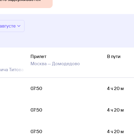
 августе
Прилет
В пути
Москва —
Домодедово
вича Титова
07:50
4 ч 20 м
07:50
4 ч 20 м
07:50
4 ч 20 м