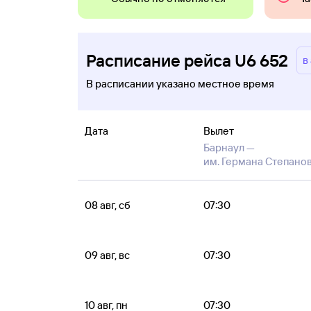
Расписание рейса U6 652
в
В расписании указано местное время
Дата
Вылет
Барнаул —
им. Германа Степано
08 авг, сб
07:30
09 авг, вс
07:30
10 авг, пн
07:30