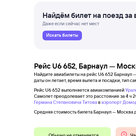
Найдём билет на поезд за 
Даже если сейчас нет мест
Искать билеты
Рейс U6 652, Барнаул — Моск
Найдите авиабилеты на рейс U6 652 Барнаул —
даты он летает, время вылета и посадки, тип са
Рейс U6 652 выполняется авиакомпанией
Урал
Самолет преодолевает это расстояние за 4 ч 2
Германа Степановича Титова
в
аэропорт Домо
Средняя стоимость билета Барнаул — Москва д
Обычно не отменяется
Ча