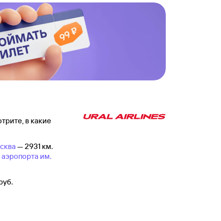
трите, в какие
сква
— 2931 км.
з
аэропорта им.
руб.