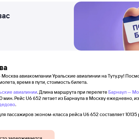
вас
ва
 Москва авиакомпании Уральские авиалинии на Туту.ру! Посмо
молета, время в пути, стоимость билета.
ьские авиалинии
. Длина маршрута при перелете
Барнаул — Мо
0 мин. Рейс U6 652 летает из Барнаула в Москву ежедневно, и
дедово
.
ля пассажиров эконом-класса рейса U6 652 составляет 10135 
сто задерживается