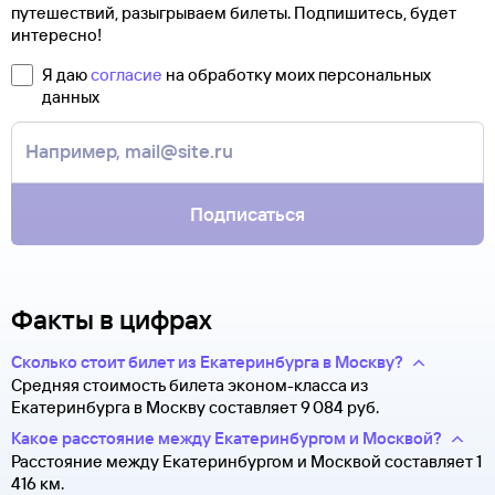
с оператором. Для этого надо ответить на письмо, которое
путешествий, разыгрываем билеты. Подпишитесь, будет
можно не сам билет, а маршрутную квитанцию. В ней есть
вы получите после заказа билетов на сайте Туту.ру. Укажите
интересно!
номер электронного билета и все сведения о вашем
в теме сообщения «Возврат билетов» и кратко опишите
полете.
свою ситуацию. С вами свяжутся наши специалисты.
Я даю
согласие
на обработку моих персональных
Туту.ру высылает маршрутную квитанцию по электронной
данных
В письме, которое вы получите после заказа, будут
почте. Советуем распечатать ее и взять с собой в аэропорт.
контакты агентства-партнера, через которое оформлен
Она может пригодиться на паспортном контроле
билет. Вы можете связаться с ним напрямую.
за границей, хотя для посадки в самолет вам понадобится
только паспорт.
Подписаться
Факты в цифрах
Сколько стоит билет из Екатеринбурга в Москву?
Средняя стоимость билета эконом-класса из
Екатеринбурга в Москву составляет 9 ⁠084 руб.
Какое расстояние между Екатеринбургом и Москвой?
Расстояние между Екатеринбургом и Москвой составляет 1
416 км.