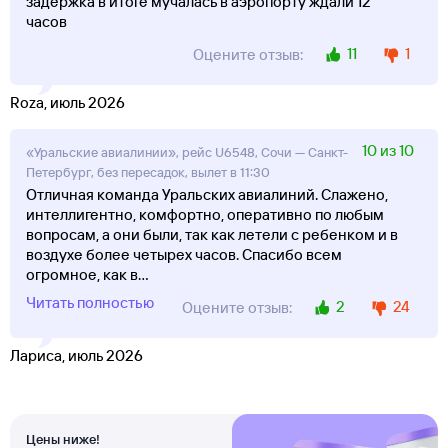
задержка в итоге мучалась в аэропорту ждали 12
часов
11
1
Оцените отзыв:
Roza, июль 2026
10 из 10
«Уральские авиалинии», рейс U6548, Сочи — Санкт-
Петербург, без пересадок, вылет в 11:30
Отличная команда Уральских авиалиний. Слажено,
интеллигентно, комфортно, оперативно по любым
вопросам, а они были, так как летели с ребенком и в
воздухе более четырех часов. Спасибо всем
огромное, как в
...
Читать полностью
2
24
Оцените отзыв:
Лариса, июль 2026
Цены ниже!