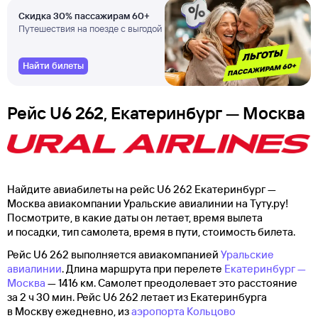
Скидка 30% пассажирам 60+
Путешествия на поезде с выгодой
Найти билеты
Рейс U6 262, Екатеринбург — Москва
Найдите авиабилеты на рейс U6 262 Екатеринбург —
Москва авиакомпании Уральские авиалинии на Туту.ру!
Посмотрите, в какие даты он летает, время вылета
и посадки, тип самолета, время в пути, стоимость билета.
Рейс U6 262 выполняется авиакомпанией
Уральские
авиалинии
. Длина маршрута при перелете
Екатеринбург —
Москва
— 1416 км. Самолет преодолевает это расстояние
за 2 ч 30 мин. Рейс U6 262 летает из Екатеринбурга
в Москву ежедневно, из
аэропорта Кольцово