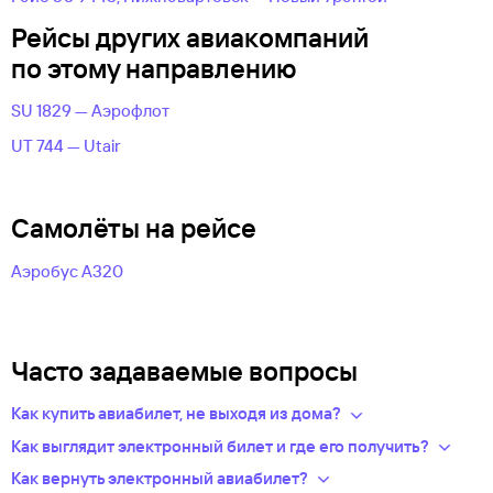
Рейсы других авиакомпаний
по этому направлению
SU 1829 — Аэрофлот
UT 744 — Utair
Самолёты на рейсе
Аэробус А320
Часто задаваемые вопросы
Как купить авиабилет, не выходя из дома?
Укажите в нужных полях маршрут, дату поездки и число
Как выглядит электронный билет и где его получить?
пассажиров.Система подберет варианты
После оплаты на сайте, в базе данных авиакомпании
Как вернуть электронный авиабилет?
из предложений сотен авиакомпаний.