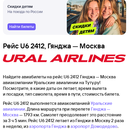
Скидки детям
На поезда по России
Найти билеты
Рейс U6 2412, Гянджа — Москва
Найдите авиабилеты на рейс U6 2412 Гянджа — Москва
авиакомпании Уральские авиалинии на Туту.ру!
Посмотрите, в какие даты он летает, время вылета
и посадки, тип самолета, время в пути, стоимость билета.
Рейс U6 2412 выполняется авиакомпанией
Уральские
авиалинии
. Длина маршрута при перелете
Гянджа —
Москва
— 1793 км. Самолет преодолевает это расстояние
за 3 ч 5 мин. Рейс U6 2412 летает из Гянджи в Москву 2 раза
в неделю, из
аэропорта Гянджа
в
аэропорт Домодедово
.