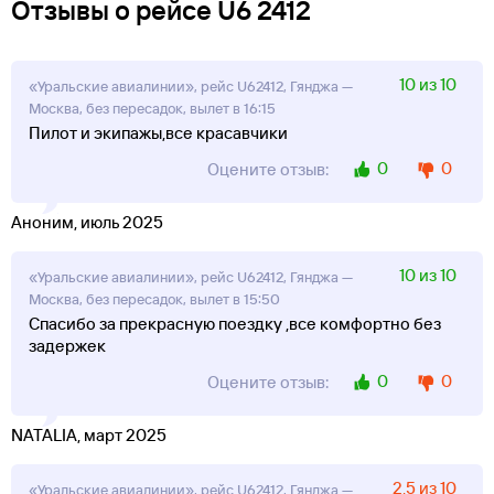
Отзывы о рейсе U6 2412
10 из 10
«Уральские авиалинии», рейс U62412, Гянджа —
Москва, без пересадок, вылет в 16:15
Пилот и экипажы,все красавчики
0
0
Оцените отзыв:
Аноним, июль 2025
10 из 10
«Уральские авиалинии», рейс U62412, Гянджа —
Москва, без пересадок, вылет в 15:50
Спасибо за прекрасную поездку ,все комфортно без
задержек
0
0
Оцените отзыв:
NATALIA, март 2025
2,5 из 10
«Уральские авиалинии», рейс U62412, Гянджа —