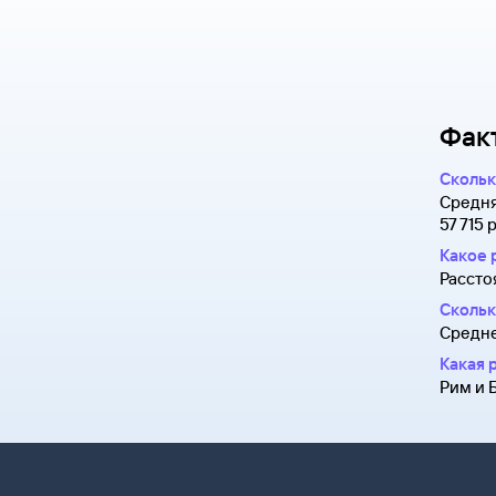
о перелете будет храниться у авиакомпании-п
билет, тем меньше денег вы сможете вернуть.
Введите личные данные — они необходимы 
Туту.ру передает их только по защищенному
Современные авиабилеты не выпускаются в б
Чтобы сдать билет, как можно быстрее свяжите
Оплатите билеты банковской картой.
распечатать и взять с собой в аэропорт можно
надо ответить на письмо, которое вы получите
квитанцию. В ней есть номер электронного би
на сайте Туту.ру. Укажите в теме сообщения «
полете.
опишите свою ситуацию. С вами свяжутся наш
Фак
Туту.ру высылает маршрутную квитанцию по э
В письме, которое вы получите после заказа, б
распечатать ее и взять с собой в аэропорт. Он
партнера, через которое оформлен билет. Вы 
Скольк
на паспортном контроле за границей, хотя для
напрямую.
Средня
понадобится только паспорт.
57 ⁠715 
Какое 
Рассто
Скольк
Средне
Какая 
Рим и 