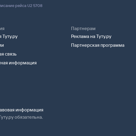
писание рейса U2 5708
ия
Партнерам
 Туту.ру
Реклама на Туту.ру
ии
Партнерская программа
я связь
тная информация
авовая информация
уту.ру обязательна.