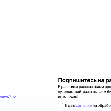
Подпишитесь на р
В рассылке рассказываем про
путешествий, разыгрываем би
дки и число
интересно!
учить?
 предложений сотен
пании появится новая
Я даю
согласие
на обрабо
еперь вся информация
мпания. Обычно чем дешевле
.