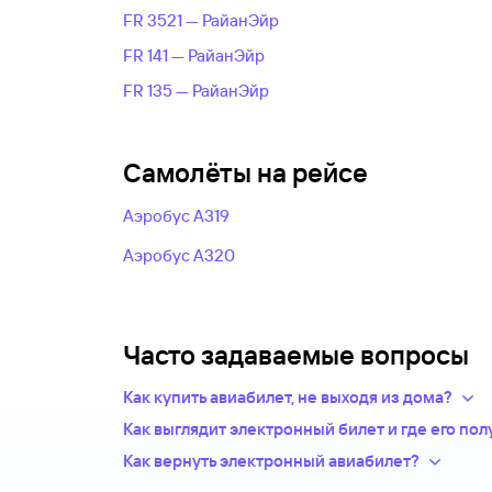
FR 3521 — РайанЭйр
FR 141 — РайанЭйр
FR 135 — РайанЭйр
Самолёты на рейсе
Аэробус А319
Аэробус А320
Часто задаваемые вопросы
Как купить авиабилет, не выходя из дома?
Укажите в нужных полях маршрут, дату поез
Как выглядит электронный билет и где его пол
пассажиров.Система подберет варианты из
После оплаты на сайте, в базе данных авиаком
Как вернуть электронный авиабилет?
авиакомпаний.
запись — это и есть ваш электронный билет. Т
Правила возврата билетов определяет авиако
Из списка рейсов выберите удобный для вас