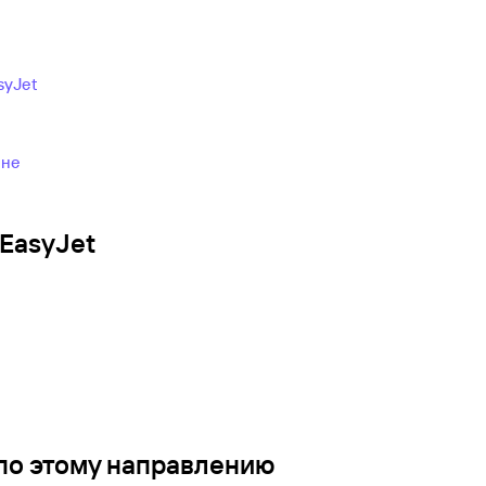
syJet
ине
EasyJet
по этому направлению