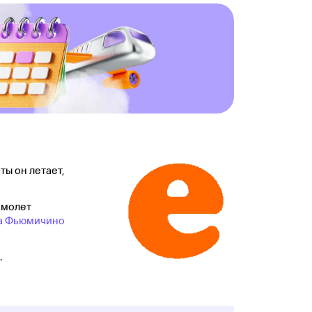
ты он летает,
амолет
а Фьюмичино
.