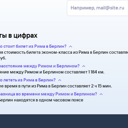
еревозчика.
для оформления билетов.
 каналу.
умажной форме. Увидеть,
сь с оператором. Для этого
 не сам билет, а маршрутную
 после заказа билетов
лета и все сведения о вашем
Возврат билетов» и кратко
и специалисты.
ты в цифрах
лектронной почте. Советуем
удут контакты агентства-
а может пригодиться
можете связаться с ним
о стоит билет из Рима в Берлин?
 посадки в самолет вам
я стоимость билета эконом-класса из Рима в Берлин составля
руб.
расстояние между Римом и Берлином?
яние между Римом и Берлином составляет 1 184 км.
о лететь из Рима в Берлин?
е время в пути из Рима в Берлин составляет 2 ч 15 мин.
разница во времени между Римом и Берлином?
Берлин находятся в одном часовом поясе