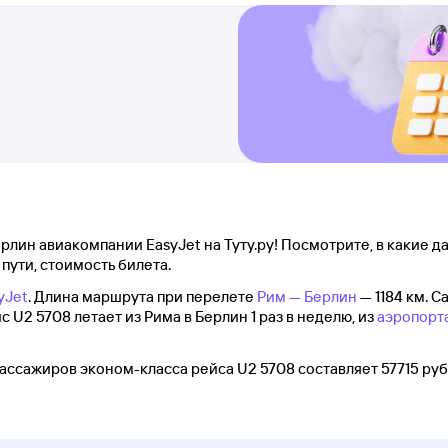
лин авиакомпании EasyJet на Туту.ру! Посмотрите, в какие да
 пути, стоимость билета.
yJet
. Длина маршрута при перелете
Рим — Берлин
— 1184 км. С
с U2 5708 летает из Рима в Берлин 1 раз в неделю, из
аэропорт
ассажиров эконом-класса рейса U2 5708 составляет 57715 руб