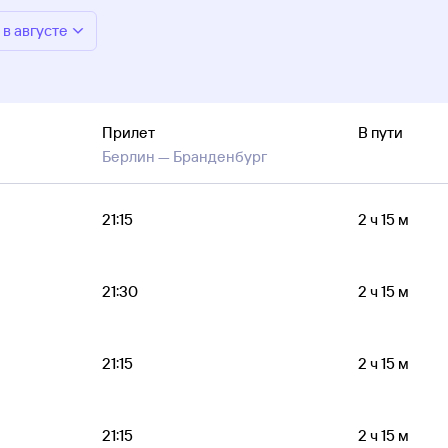
в августе
Прилет
В пути
Берлин —
Бранденбург
21:15
2 ч 15 м
21:30
2 ч 15 м
21:15
2 ч 15 м
21:15
2 ч 15 м