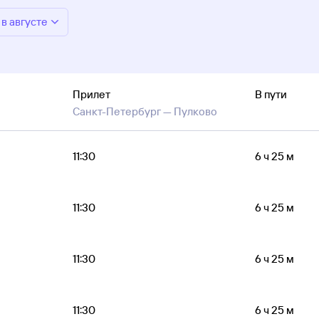
в августе
Прилет
В пути
Санкт-Петербург —
Пулково
11:30
6 ч 25 м
11:30
6 ч 25 м
11:30
6 ч 25 м
11:30
6 ч 25 м