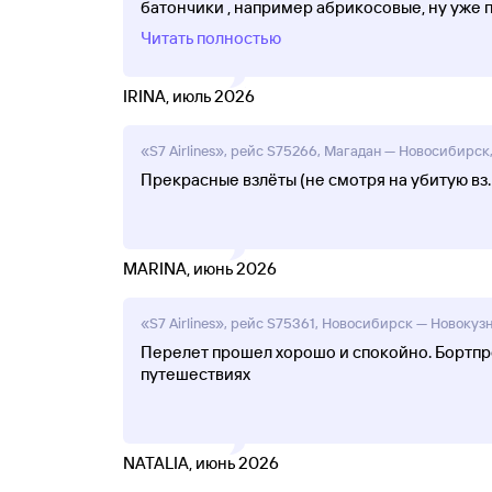
батончики , например абрикосовые, ну уже 
Читать полностью
IRINA, июль 2026
«S7 Airlines», рейс S75266, Магадан — Новосибирск,
Прекрасные взлёты (не смотря на убитую вз
MARINA, июнь 2026
«S7 Airlines», рейс S75361, Новосибирск — Новокузн
Перелет прошел хорошо и спокойно. Бортпро
путешествиях
NATALIA, июнь 2026