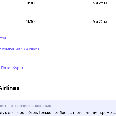
11:30
6 ч 25 м
11:30
6 ч 25 м
бург
компании S7 Airlines
т-Петербурге
irlines
ды, без пересадок, вылет в 11:15
ую для переплётов. Только нет бесплатного питания, кроме сок