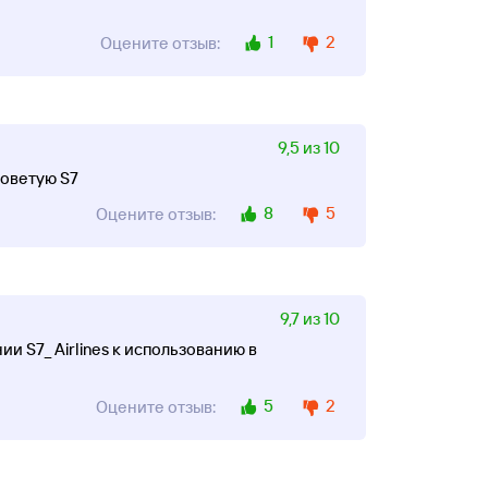
1
2
Оцените отзыв:
9,5 из 10
советую S7
8
5
Оцените отзыв:
9,7 из 10
 S7_ Airlines к использованию в
5
2
Оцените отзыв: