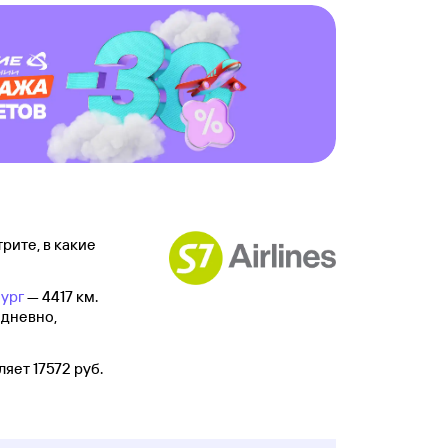
рите, в какие
ург
— 4417 км.
едневно,
яет 17572 руб.