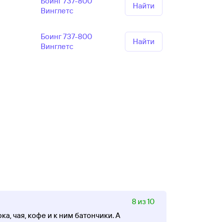
Боинг 737-800
Найти
Винглетс
Боинг 737-800
Найти
Винглетс
8 из 10
а, чая, кофе и к ним батончики. А