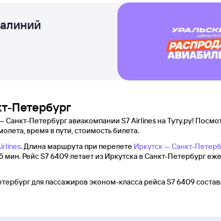
иалиний
кт-Петербург
 Санкт-Петербург авиакомпании S7 Airlines на Туту.ру! Посмот
молета, время в пути, стоимость билета.
irlines
. Длина маршрута при перелете
Иркутск — Санкт-Петерб
5 мин. Рейс S7 6409 летает из Иркутска в Санкт-Петербург еж
тербург для пассажиров эконом-класса рейса S7 6409 составл