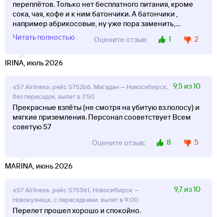
переплётов. Только нет бесплатного питания, кроме
сока, чая, кофе и к ним батончики. А батончики ,
например абрикосовые, ну уже пора заменить,
...
Читать полностью
1
2
Оцените отзыв:
IRINA, июль 2026
9,5 из 10
«S7 Airlines», рейс S75266, Магадан — Новосибирск,
без пересадок, вылет в 7:50
Прекрасные взлёты (не смотря на убитую вз.полосу) и
мягкие приземления. Персонал сооветствует Всем
советую S7
8
5
Оцените отзыв:
MARINA, июнь 2026
9,7 из 10
«S7 Airlines», рейс S75361, Новосибирск —
Новокузнецк, с пересадками, вылет в 9:00
Перелет прошел хорошо и спокойно.