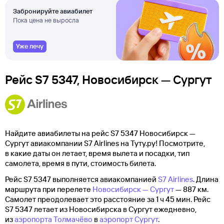
Забронируйте авиабилет
Пока цена не выросла
Уже лечу
Рейс S7 5347, Новосибирск — Сургут
Найдите авиабилеты на рейс S7 5347 Новосибирск —
Сургут авиакомпании S7 Airlines на Туту.ру! Посмотрите,
в какие даты он летает, время вылета и посадки, тип
самолета, время в пути, стоимость билета.
Рейс S7 5347 выполняется авиакомпанией
S7 Airlines
. Длина
маршрута при перелете
Новосибирск — Сургут
— 887 км.
Самолет преодолевает это расстояние за 1 ч 45 мин. Рейс
S7 5347 летает из Новосибирска в Сургут ежедневно,
из
аэропорта Толмачёво
в
аэропорт Сургут
.