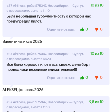
10 из 10
«S7 Airlines», рейс S75347, Новосибирск — Сургут,
с пересадками, вылет в 11:10
Была небольшая турбулентность о которой нас
предупредил пилот.
0
0
Оцените отзыв:
Валентина, июль 2026
10 из 10
«S7 Airlines», рейс S75347, Новосибирск — Сургут,
с пересадками, вылет в 16:20
Все было хорошо пилоты асы своехо дела борт-
проводники вежливые внимательные!!!
0
0
Оцените отзыв:
ALEKSEI, февраль 2026
9,8 из 10
«S7 Airlines», рейс S75347, Новосибирск — Сургут,
с пересадками, вылет в 11:10