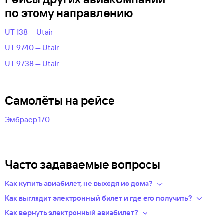
по этому направлению
UT 138 — Utair
UT 9740 — Utair
UT 9738 — Utair
Самолёты на рейсе
Эмбраер 170
Часто задаваемые вопросы
Как купить авиабилет, не выходя из дома?
Укажите в нужных полях маршрут, дату поездки и число
Как выглядит электронный билет и где его получить?
пассажиров.Система подберет варианты
После оплаты на сайте, в базе данных авиакомпании
Как вернуть электронный авиабилет?
из предложений сотен авиакомпаний.
появится новая запись — это и есть ваш электронный билет.