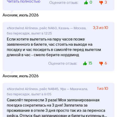
Читать полностью
0
3
Оцените отзыв:
Аноним, июль 2026
3,3 из 10
«Nordwind Airlines», рейс N460, Казань — Москва,
без пересадок, вылет в 12:25
Если хотите вылетать на пару часов позже
заявленного в билете, час стоять на выходе на
посадку и час посидеть в самолёте перед вылетом
длиной в час - смело берите нордвинд
15
6
Оцените отзыв:
Аноним, июль 2026
1 из 10
«Nordwind Airlines», рейс N4845, Уфа — Махачкала,
без пересадок, вылет в 6:05
Самолёт перенесли 3 раза! Моя запланированная
поездка сократилась на 3 дня! Заплатила за
проживание в отеле 3 дня просто так из-за переноса
рейса. Отпуск был запланирован и билеты куплены в
...