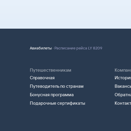
Оплатите билеты банковской картой.
распечатать и взять с собой в аэропорт можно
надо ответить на письмо, которое вы получите
квитанцию. В ней есть номер электронного би
на сайте Туту.ру. Укажите в теме сообщения «
полете.
опишите свою ситуацию. С вами свяжутся наш
Туту.ру высылает маршрутную квитанцию по э
В письме, которое вы получите после заказа, б
распечатать ее и взять с собой в аэропорт. Он
партнера, через которое оформлен билет. Вы 
на паспортном контроле за границей, хотя для
напрямую.
понадобится только паспорт.
·
Авиабилеты
Расписание рейса LY 8209
Путешественникам
Компан
Справочная
История
Путеводитель по странам
Ваканс
Бонусная программа
Обратна
Подарочные сертификаты
Контак