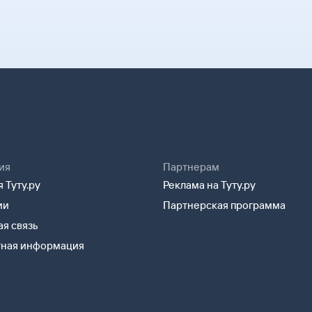
 не сам билет, а маршрутную
 после заказа билетов
лета и все сведения о вашем
Возврат билетов» и кратко
и специалисты.
лектронной почте. Советуем
удут контакты агентства-
а может пригодиться
можете связаться с ним
 посадки в самолет вам
ия
Партнерам
 Туту.ру
Реклама на Туту.ру
ии
Партнерская программа
я связь
тная информация