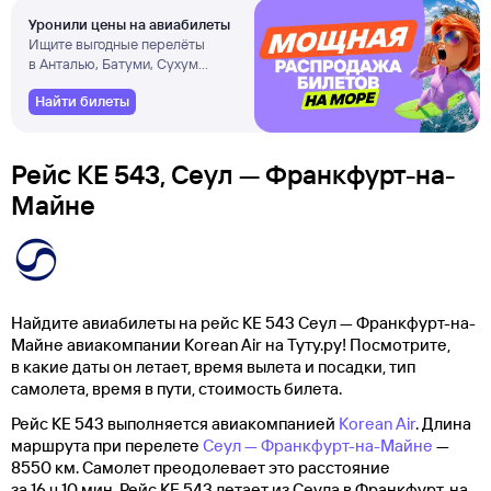
Уронили цены на авиабилеты
Ищите выгодные перелёты
в Анталью, Батуми, Сухум
и другие города
Найти билеты
Рейс KE 543, Сеул — Франкфурт-на-
Майне
Найдите авиабилеты на рейс KE 543 Сеул — Франкфурт-на-
Майне авиакомпании Korean Air на Туту.ру! Посмотрите,
в какие даты он летает, время вылета и посадки, тип
самолета, время в пути, стоимость билета.
Рейс KE 543 выполняется авиакомпанией
Korean Air
. Длина
маршрута при перелете
Сеул — Франкфурт-на-Майне
—
8550 км. Самолет преодолевает это расстояние
за 16 ч 10 мин. Рейс KE 543 летает из Сеула в Франкфурт-на-