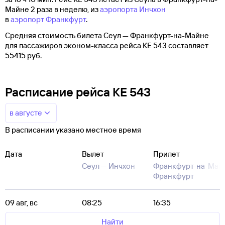
Майне 2 раза в неделю, из
аэропорта Инчхон
в
аэропорт Франкфурт
.
Средняя стоимость билета Сеул — Франкфурт-на-Майне
для пассажиров эконом-класса рейса KE 543 составляет
55415 руб.
Расписание рейса KE 543
в августе
В расписании указано местное время
Дата
Вылет
Прилет
Сеул —
Инчхон
Франкфурт-на-Май
Франкфурт
09 авг, вс
08:25
16:35
Найти