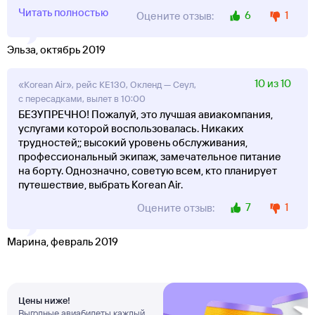
Читать полностью
6
1
Оцените отзыв:
Эльза, октябрь 2019
10 из 10
«Korean Air», рейс KE130, Окленд — Сеул,
с пересадками, вылет в 10:00
БЕЗУПРЕЧНО! Пожалуй, это лучшая авиакомпания,
услугами которой воспользовалась. Никаких
трудностей;; высокий уровень обслуживания,
профессиональный экипаж, замечательное питание
на борту. Однозначно, советую всем, кто планирует
путешествие, выбрать Korean Air.
7
1
Оцените отзыв:
Марина, февраль 2019
Цены ниже!
Выгодные авиабилеты каждый