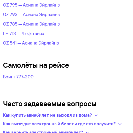
OZ 795 — Асиана Эйрлайнз
OZ 793 — Асиана Эйрлайнз
OZ 785 — Асиана Эйрлайнз
LH 713 — Люфтганза
OZ 541 — Асиана Эйрлайнз
Самолёты на рейсе
Боинг 777-200
Часто задаваемые вопросы
Как купить авиабилет, не выходя из дома?
Укажите в нужных полях маршрут, дату поездки и число
Как выглядит электронный билет и где его получить?
пассажиров.Система подберет варианты
После оплаты на сайте, в базе данных авиакомпании
Как вернуть электронный авиабилет?