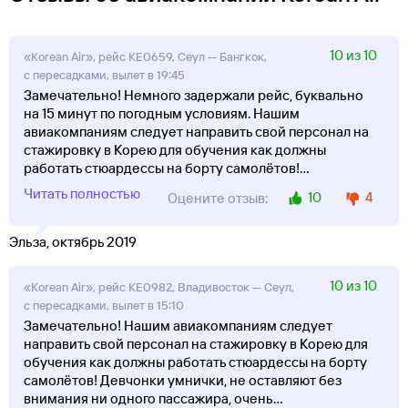
10 из 10
«Korean Air», рейс KE0659, Сеул — Бангкок,
с пересадками, вылет в 19:45
Замечательно! Немного задержали рейс, буквально
на 15 минут по погодным условиям. Нашим
авиакомпаниям следует направить свой персонал на
стажировку в Корею для обучения как должны
работать стюардессы на борту самолётов!
...
Читать полностью
10
4
Оцените отзыв:
Эльза, октябрь 2019
10 из 10
«Korean Air», рейс KE0982, Владивосток — Сеул,
с пересадками, вылет в 15:10
Замечательно! Нашим авиакомпаниям следует
направить свой персонал на стажировку в Корею для
обучения как должны работать стюардессы на борту
самолётов! Девчонки умнички, не оставляют без
внимания ни одного пассажира, очень
...