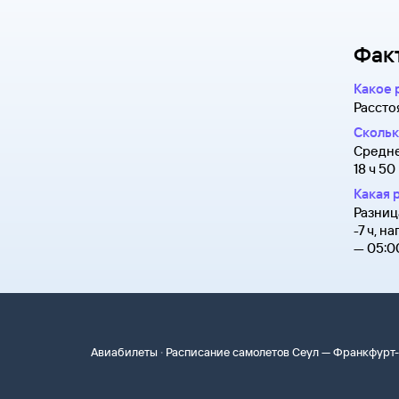
надо ответить на письмо, которое вы получите
квитанцию. В ней есть номер электронного би
на сайте Туту.ру. Укажите в теме сообщения «
полете.
опишите свою ситуацию. С вами свяжутся наш
Фак
Туту.ру высылает маршрутную квитанцию по э
В письме, которое вы получите после заказа, б
распечатать ее и взять с собой в аэропорт. Он
партнера, через которое оформлен билет. Вы 
Какое 
на паспортном контроле за границей, хотя для
напрямую.
Рассто
понадобится только паспорт.
Скольк
Средне
18 ч 50
Какая 
Разниц
-7 ч, 
— 05:0
·
Авиабилеты
Расписание самолетов Сеул — Франкфурт