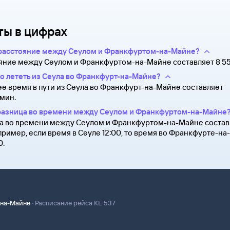
 после заказа билетов
лета и все сведения о вашем
Возврат билетов» и кратко
и специалисты.
ты в цифрах
лектронной почте. Советуем
удут контакты агентства-
а может пригодиться
можете связаться с ним
расстояние между Сеулом и Франкфуртом-на-Майне?
 посадки в самолет вам
яние между Сеулом и Франкфуртом-на-Майне составляет 8 55
о лететь из Сеула во Франкфурт-на-Майне?
е время в пути из Сеула во Франкфурт-на-Майне составляет
 мин.
разница во времени между Сеулом и Франкфуртом-на-Майне
а во времени между Сеулом и Франкфуртом-на-Майне состав
например, если время в Сеуле 12:00, то время во Франкфурте-н
0.
·
-на-Майне
Расписание рейса KE 537