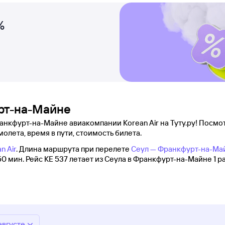
%
урт-на-Майне
анкфурт-на-Майне авиакомпании Korean Air на Туту.ру! Посмот
молета, время в пути, стоимость билета.
n Air
. Длина маршрута при перелете
Сеул — Франкфурт-на-Ма
0 мин. Рейс KE 537 летает из Сеула в Франкфурт-на-Майне 1 ра
августе