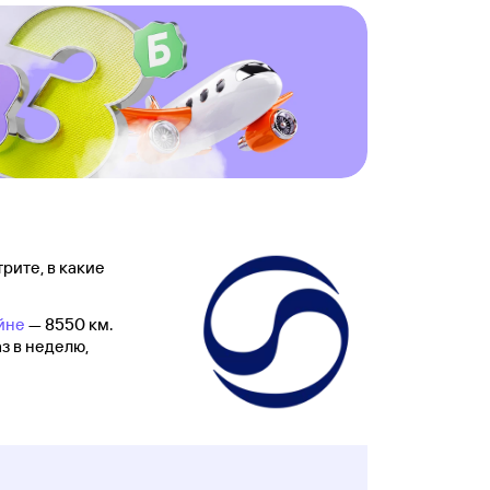
рите, в какие
йне
— 8550 км.
з в неделю,