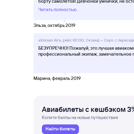
борту самолётов! Девчонки умнички, не ост
Читать полностью
Эльза, октябрь 2019
«Korean Air», рейс KE130, Окленд — Сеул, с пересад
БЕЗУПРЕЧНО! Пожалуй, это лучшая авиакомпа
профессиональный экипаж, замечательное пит
Марина, февраль 2019
Авиабилеты с кешбэком 3
Копите баллы на новые путешествия
Найти билеты