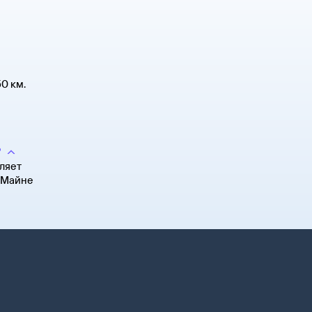
0 км.
?
ляет
а-Майне