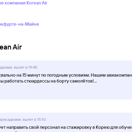
е компании Korean Air
анкфурте-на-Майне
an Air
адками, вылет в 19:45
вально на 15 минут по погодным условиям. Нашим авиакомпан
ы работать стюардессы на борту самолётов!
...
ересадками, вылет в 15:10
т направить свой персонал на стажировку в Корею для обуче