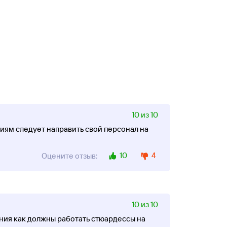
10 из 10
иям следует направить свой персонал на
10
4
Оцените отзыв:
10 из 10
ния как должны работать стюардессы на