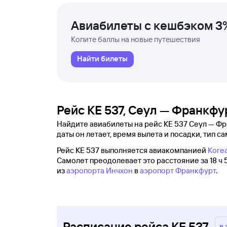
Авиабилеты с кешбэком 3
Копите баллы на новые путешествия
Найти билеты
Рейс KE 537, Сеул — Франкф
Найдите авиабилеты на рейс KE 537 Сеул — Фр
даты он летает, время вылета и посадки, тип са
Рейс KE 537 выполняется авиакомпанией
Korea
Самолет преодолевает это расстояние за 18 ч 5
из
аэропорта Инчхон
в
аэропорт Франкфурт
.
Расписание рейса KE 537
в 