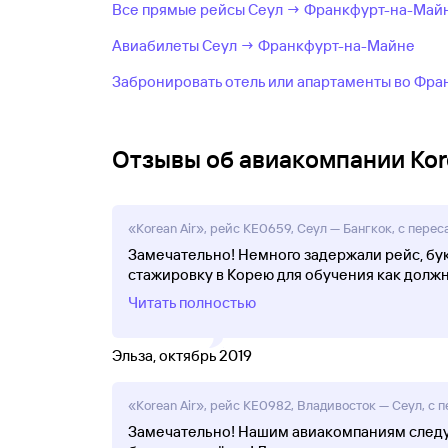
Все прямые рейсы Сеул → Франкфурт-на-Майн
Авиабилеты Сеул → Франкфурт-на-Майне
Забронировать отель или апартаменты во Фр
Отзывы об авиакомпании Kore
«Korean Air», рейс KE0659, Сеул — Бангкок, с перес
Замечательно! Немного задержали рейс, бук
стажировку в Корею для обучения как должн
Читать полностью
Эльза, октябрь 2019
«Korean Air», рейс KE0982, Владивосток — Сеул, с п
Замечательно! Нашим авиакомпаниям следуе