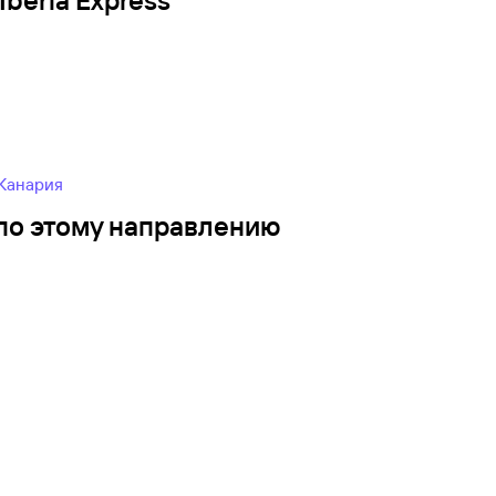
beria Express
-Канария
по этому направлению