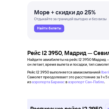
Море + скидки до 25%
Отдыхайте за границей выгодно и без визы
Найти билеты
Рейс I2 3950, Мадрид — Севи
Найдите авиабилеты на рейс I2 3950 Мадрид — 
он летает, время вылета и посадки, тип самолет
Рейс I2 3950 выполняется авиакомпанией
Iber
Самолет преодолевает это расстояние за 1 ч 5
из
аэропорта Барахас
в
аэропорт Сан-Пабло
.
Расписание рейса I2 3950