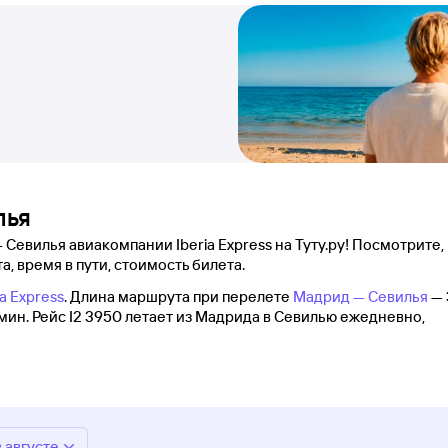
лья
Севилья авиакомпании Iberia Express на Туту.ру! Посмотрите, 
а, время в пути, стоимость билета.
ia Express
. Длина маршрута при перелете
Мадрид — Севилья
— 
 мин. Рейс I2 3950 летает из Мадрида в Севилью ежедневно,
в августе