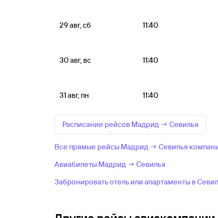
29 авг, сб
11:40
30 авг, вс
11:40
31 авг, пн
11:40
Расписание рейсов Мадрид → Севилья
Все прямые рейсы Мадрид → Севилья компании
Авиабилеты Мадрид → Севилья
Забронировать отель или апартаменты в Севи